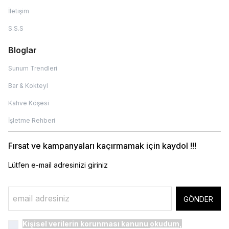
İletişim
S.S.S
Bloglar
Sunum Trendleri
Bar & Kokteyl
Kahve Köşesi
İşletme Rehberi
Fırsat ve kampanyaları kaçırmamak için kaydol !!!
Lütfen e-mail adresinizi giriniz
GÖNDER
Kişisel verilerin korunması kanunu
okudum,