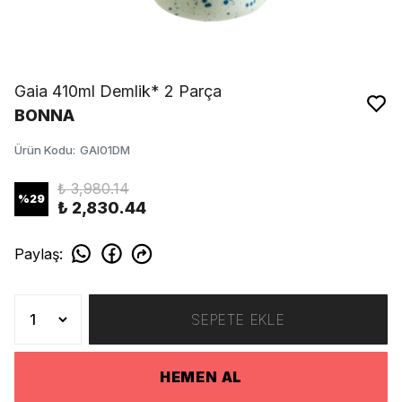
Gaia 410ml Demlik* 2 Parça
BONNA
Ürün Kodu
:
GAI01DM
₺ 3,980.14
%
29
₺ 2,830.44
Paylaş
:
SEPETE EKLE
HEMEN AL