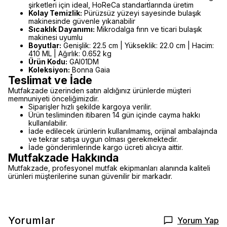
şirketleri için ideal, HoReCa standartlarında üretim
Kolay Temizlik:
Pürüzsüz yüzeyi sayesinde bulaşık
makinesinde güvenle yıkanabilir
Sıcaklık Dayanımı:
Mikrodalga fırın ve ticari bulaşık
makinesi uyumlu
Boyutlar:
Genişlik: 22.5 cm | Yükseklik: 22.0 cm | Hacim:
410 ML | Ağırlık: 0.652 kg
Ürün Kodu:
GAI01DM
Koleksiyon:
Bonna Gaia
Teslimat ve İade
Mutfakzade üzerinden satın aldığınız ürünlerde müşteri
memnuniyeti önceliğimizdir.
Siparişler hızlı şekilde kargoya verilir.
Ürün tesliminden itibaren 14 gün içinde cayma hakkı
kullanılabilir.
İade edilecek ürünlerin kullanılmamış, orijinal ambalajında
ve tekrar satışa uygun olması gerekmektedir.
İade gönderimlerinde kargo ücreti alıcıya aittir.
Mutfakzade Hakkında
Mutfakzade, profesyonel mutfak ekipmanları alanında kaliteli
ürünleri müşterilerine sunan güvenilir bir markadır.
Yorumlar
Yorum Yap