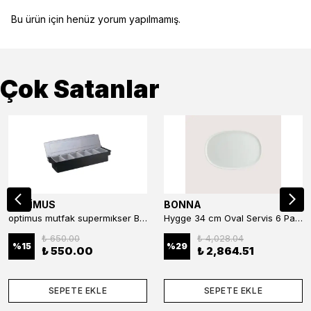
Bu ürün için henüz yorum yapılmamış.
Çok Satanlar
OPTİMUS
BONNA
optimus mutfak supermıkser Bar Konteyner 6'lı 50×16×9 cm Kapaklı Polikarbon Organizer Bar & Kafe
Hygge 34 cm Oval Servis 6 Parça
₺ 650.00
₺ 4,028.04
%
15
%
29
₺ 550.00
₺ 2,864.51
SEPETE EKLE
SEPETE EKLE