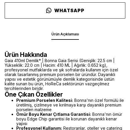
WHATSAPP
Ürün Açıklaması
Ürün Hakkında
Gaia 410ml Demlik* | Bonna Gaia Serisi (Genişlik: 22.5 cm |
Yükseklik: 22.0 cm | Hacim: 410 ML | Ağırlık: 0.652 kg),
profesyonel mutfaklarda ve şık sofralarda kullanım için özel
olarak tasarlanmış premium porselen bir üründür. Dayanıklı
yapısı ve estetik görünümüyle demlik kategorisinde üstün
kalite sunan bu ürün, HoReCa sektörünün vazgeçilmez
tercihlerinden biridir.
Öne Çıkan Özellikler
Premium Porselen Kalitesi:
Bonna'nın özel formülü ile
üretilmiş, çizilmeye ve kırılmaya karşı dayanıklı premium
porselen malzeme
Ömür Boyu Kenar Çıtlama Garantisi:
Bonna'nın ömür
boyu Edge Chip garantisi ile korunan dayanıklı kenar
yapısı
Profesyonel Kullanım:
Restoranlar, oteller ve catering