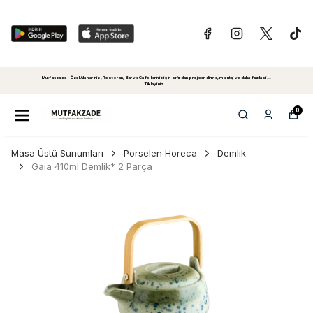
Mutfakzade - Özel Alanlariniz, Restoran, Bar ve Cafe'leriniz için sıfırdan projelendirme, montaj ve daha fazlasi...
Tiklayiniz...
0
Masa Üstü Sunumları
Porselen Horeca
Demlik
Gaia 410ml Demlik* 2 Parça