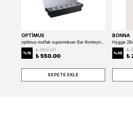
OPTİMUS
BONNA
optimus mutfak supermıkser Bar Konteyner 6'lı 50×16×9 cm Kapaklı Polikarbon Organizer Bar & Kafe
Hygge 28c
₺ 650.00
₺ 
%
15
%
35
₺ 550.00
₺ 
SEPETE EKLE