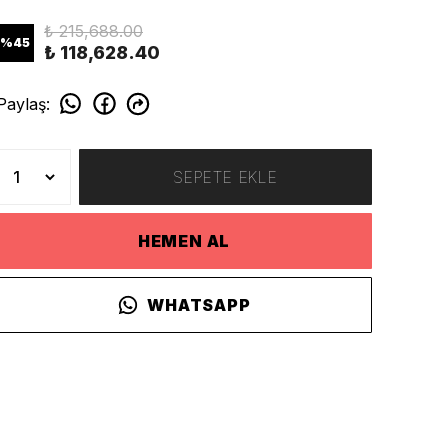
₺ 215,688.00
%
45
₺ 118,628.40
Paylaş
:
SEPETE EKLE
HEMEN AL
WHATSAPP