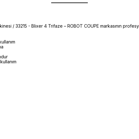
nesi / 33215 - Blixer 4 Trifaze – ROBOT COUPE markasının profesyo
kullanım
ma
ndur
kullanım