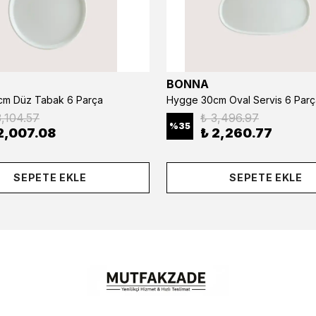
BONNA
m Düz Tabak 6 Parça
Hygge 30cm Oval Servis 6 Parç
3,104.57
₺ 3,496.97
%
35
2,007.08
₺ 2,260.77
SEPETE EKLE
SEPETE EKLE