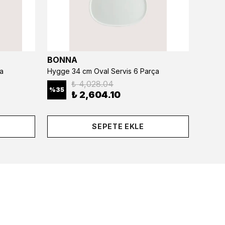
BONNA
BONN
a
Hygge 34 cm Oval Servis 6 Parça
₺ 4,028.04
%
35
%
35
₺ 2,604.10
SEPETE EKLE