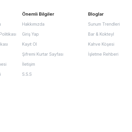
Önemli Bilgiler
Bloglar
u
Hakkımızda
Sunum Trendleri
olitikası
Giriş Yap
Bar & Kokteyl
ikası
Kayıt Ol
Kahve Köşesi
Şifremi Kurtar Sayfası
İşletme Rehberi
mesi
İletişim
i
S.S.S