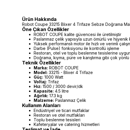
Ürün Hakkında
Robot Coupe 33215 Blixer 4 Trifaze Sebze Doğrama Maki
Öne Çıkan Özellikler
ROBOT COUPE kalite güvencesi ile üretilmiştir
Paslanmaz çelik yapısıyla uzun ömürlü ve hijyenik 
Yüksek performanslı motor ile hızlı ve verimli çalış
Darbe (Pulse) fonksiyonu ile kontrollü işleme
Restoran, otel ve toplu beslenme tesislerine uygu
Doğrama, kıyma, püre ve karıştırma gibi çok yönlü 
Teknik Özellikler
Marka:
ROBOT COUPE
Model:
33215 - Blixer 4 Trifaze
Güç:
1000 Watt
Voltaj:
Trifaz
Hız:
1500 / 3000 devir/dk
Kapasite:
4.5 litre
Ağırlık:
17.3 kg
Malzeme:
Paslanmaz Çelik
Kullanım Alanları
Endüstriyel ve ticari mutfaklar
Restoran ve otel mutfakları
Toplu beslenme tesisleri
Kafeteryalar ve catering hizmetleri
Teslimat ve İade