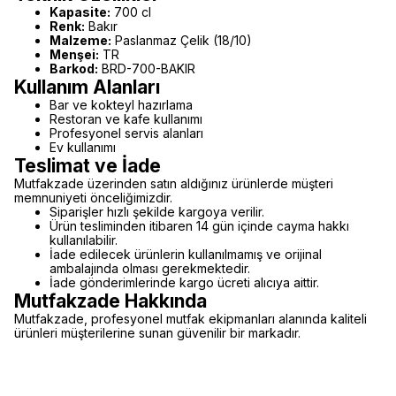
Kapasite:
700 cl
Renk:
Bakır
Malzeme:
Paslanmaz Çelik (18/10)
Menşei:
TR
Barkod:
BRD-700-BAKIR
Kullanım Alanları
Bar ve kokteyl hazırlama
Restoran ve kafe kullanımı
Profesyonel servis alanları
Ev kullanımı
Teslimat ve İade
Mutfakzade üzerinden satın aldığınız ürünlerde müşteri
memnuniyeti önceliğimizdir.
Siparişler hızlı şekilde kargoya verilir.
Ürün tesliminden itibaren 14 gün içinde cayma hakkı
kullanılabilir.
İade edilecek ürünlerin kullanılmamış ve orijinal
ambalajında olması gerekmektedir.
İade gönderimlerinde kargo ücreti alıcıya aittir.
Mutfakzade Hakkında
Mutfakzade, profesyonel mutfak ekipmanları alanında kaliteli
ürünleri müşterilerine sunan güvenilir bir markadır.