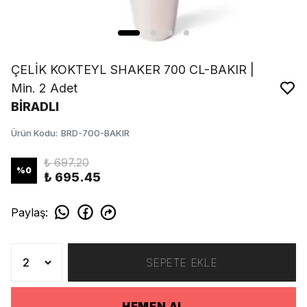
ÇELİK KOKTEYL SHAKER 700 CL-BAKIR |
Min. 2 Adet
BİRADLI
Ürün Kodu
:
BRD-700-BAKIR
₺ 697.20
%
0
₺ 695.45
Paylaş
:
SEPETE EKLE
HEMEN AL