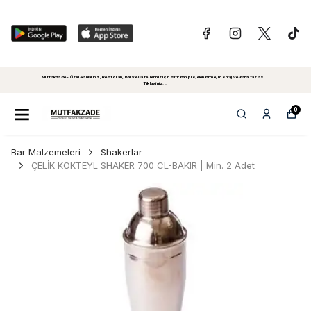
Mutfakzade - Özel Alanlariniz, Restoran, Bar ve Cafe'leriniz için sıfırdan projelendirme, montaj ve daha fazlasi...
Tiklayiniz...
0
Bar Malzemeleri
Shakerlar
ÇELİK KOKTEYL SHAKER 700 CL-BAKIR | Min. 2 Adet