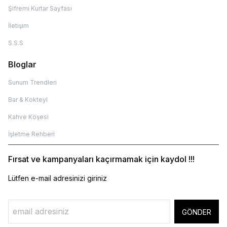
Şifremi Kurtar Sayfası
İletişim
S.S.S
Bloglar
Sunum Trendleri
Bar & Kokteyl
Kahve Köşesi
İşletme Rehberi
Fırsat ve kampanyaları kaçırmamak için kaydol !!!
Lütfen e-mail adresinizi giriniz
GÖNDER