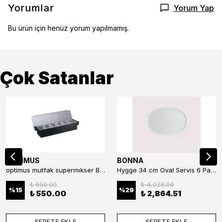
Yorumlar
Yorum Yap
Bu ürün için henüz yorum yapılmamış.
Çok Satanlar
OPTİMUS
BONNA
optimus mutfak supermıkser Bar Konteyner 6'lı 50×16×9 cm Kapaklı Polikarbon Organizer Bar & Kafe
Hygge 34 cm Oval Servis 6 Parça
₺ 650.00
₺ 4,028.04
%
15
%
29
₺ 550.00
₺ 2,864.51
SEPETE EKLE
SEPETE EKLE