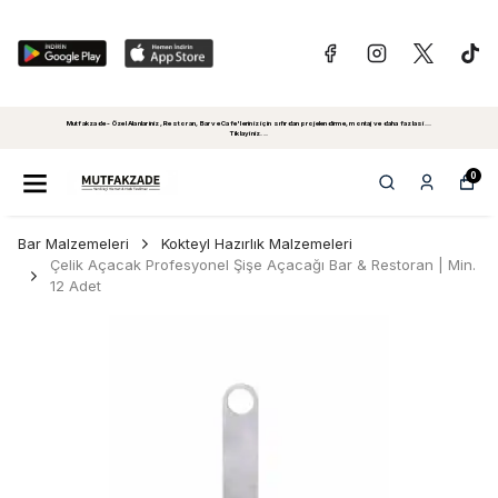
Mutfakzade - Özel Alanlariniz, Restoran, Bar ve Cafe'leriniz için sıfırdan projelendirme, montaj ve daha fazlasi...
Tiklayiniz...
0
Bar Malzemeleri
Kokteyl Hazırlık Malzemeleri
Çelik Açacak Profesyonel Şişe Açacağı Bar & Restoran | Min.
12 Adet