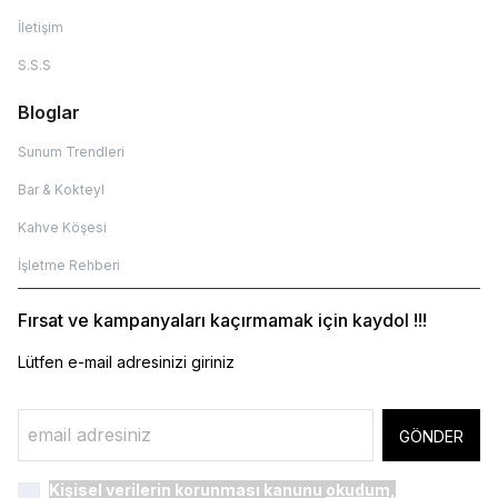
İletişim
S.S.S
Bloglar
Sunum Trendleri
Bar & Kokteyl
Kahve Köşesi
İşletme Rehberi
Fırsat ve kampanyaları kaçırmamak için kaydol !!!
Lütfen e-mail adresinizi giriniz
GÖNDER
Kişisel verilerin korunması kanunu
okudum,