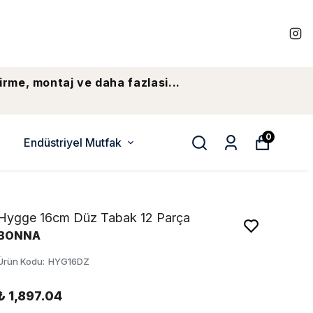
irme, montaj ve daha fazlasi...
0
Endüstriyel Mutfak
Hygge 16cm Düz Tabak 12 Parça
BONNA
Ürün Kodu
:
HYG16DZ
₺ 1,897.04