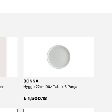
BONNA
BONN
ça
Hygge 22cm Düz Tabak 6 Parça
Hygge 
₺ 1,500.18
₺ 1,8