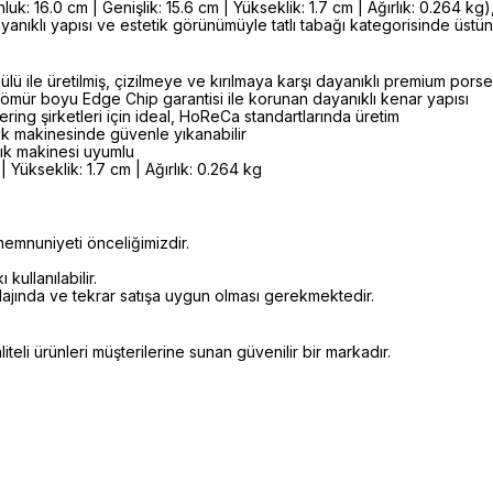
16.0 cm | Genişlik: 15.6 cm | Yükseklik: 1.7 cm | Ağırlık: 0.264 kg),
ayanıklı yapısı ve estetik görünümüyle tatlı tabağı kategorisinde üs
lü ile üretilmiş, çizilmeye ve kırılmaya karşı dayanıklı premium por
ömür boyu Edge Chip garantisi ile korunan dayanıklı kenar yapısı
ering şirketleri için ideal, HoReCa standartlarında üretim
k makinesinde güvenle yıkanabilir
şık makinesi uyumlu
 Yükseklik: 1.7 cm | Ağırlık: 0.264 kg
emnuniyeti önceliğimizdir.
kullanılabilir.
alajında ve tekrar satışa uygun olması gerekmektedir.
eli ürünleri müşterilerine sunan güvenilir bir markadır.