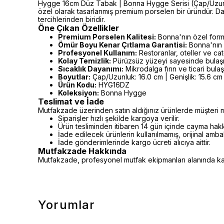
Hygge 16cm Düz Tabak | Bonna Hygge Serisi (Çap/Uzunluk: 
özel olarak tasarlanmış premium porselen bir üründür. D
tercihlerinden biridir.
Öne Çıkan Özellikler
Premium Porselen Kalitesi:
Bonna'nın özel formü
Ömür Boyu Kenar Çıtlama Garantisi:
Bonna'nın 
Profesyonel Kullanım:
Restoranlar, oteller ve cat
Kolay Temizlik:
Pürüzsüz yüzeyi sayesinde bulaşı
Sıcaklık Dayanımı:
Mikrodalga fırın ve ticari bula
Boyutlar:
Çap/Uzunluk: 16.0 cm | Genişlik: 15.6 cm |
Ürün Kodu:
HYG16DZ
Koleksiyon:
Bonna Hygge
Teslimat ve İade
Mutfakzade üzerinden satın aldığınız ürünlerde müşteri m
Siparişler hızlı şekilde kargoya verilir.
Ürün tesliminden itibaren 14 gün içinde cayma hakkı 
İade edilecek ürünlerin kullanılmamış, orijinal amb
İade gönderimlerinde kargo ücreti alıcıya aittir.
Mutfakzade Hakkında
Mutfakzade, profesyonel mutfak ekipmanları alanında kalit
Yorumlar