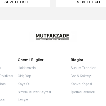
SEPETE EKLE
SEPETE EKLE
Önemli Bilgiler
Bloglar
u
Hakkımızda
Sunum Trendleri
olitikası
Giriş Yap
Bar & Kokteyl
ikası
Kayıt Ol
Kahve Köşesi
Şifremi Kurtar Sayfası
İşletme Rehberi
mesi
İletişim