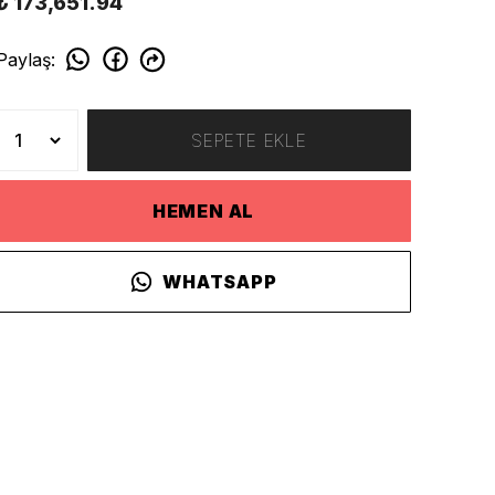
₺ 173,651.94
Paylaş
:
SEPETE EKLE
HEMEN AL
WHATSAPP