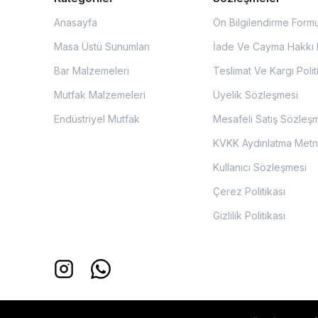
Anasayfa
Ön Bilgilendirme Form
Masa Üstü Sunumları
İade Ve Cayma Hakkı P
Bar Malzemeleri
Teslimat Ve Kargı Polit
Mutfak Malzemeleri
Üyelik Sözleşmesi
Endüstriyel Mutfak
Mesafeli Satış Sözleş
KVKK Aydınlatma Metn
Kullanıcı Sözleşmesi
Çerez Politikası
Gizlilik Politikası