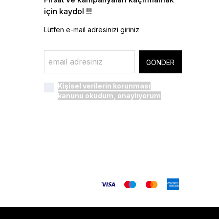
için kaydol !!!
Lütfen e-mail adresinizi giriniz
GÖNDER
Kişisel verilerin korunması
kanunu
okudum, onaylıyorum