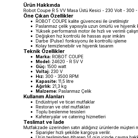
Ürün Hakkında
Robot Coupe R 5 VV Masa Üstü Kesici - 230 Volt - 300 
Öne Çıkan Özellikler
ROBOT COUPE kalite güvencesi ile üretilmiştir
Paslanmaz çelik yapısıyla uzun ömürlü ve hijyenik 
Yüksek performanslı motor ile hızlı ve verimli çalış
Değişken hız kontrolü ile hassas ayar imkânı
Darbe (Pulse) fonksiyonu ile kontrollü işleme
Kolay temizlenebilir ve hijyenik tasarım
Teknik Özellikler
Marka:
ROBOT COUPE
Model:
24620 - R 5V V
Güç:
1500 watt
Voltaj:
230 V
Hız:
300 - 3500 RPM
Kapasite:
11,5 litre
Ağırlık:
21,3 kg
Malzeme:
Paslanmaz Çelik
Kullanım Alanları
Endüstriyel ve ticari mutfaklar
Restoran ve otel mutfakları
Toplu beslenme tesisleri
Kafeteryalar ve catering hizmetleri
Teslimat ve İade
Mutfakzade üzerinden satın aldığınız ürünlerde müşteri m
Siparişler hızlı şekilde kargoya verilir.
Ürün tesliminden itibaren 14 gün içinde cayma hakkı 