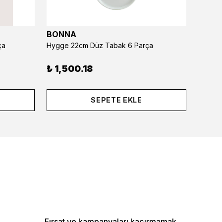
BONNA
BONN
ça
Hygge 22cm Düz Tabak 6 Parça
₺ 1,500.18
₺ 2,
SEPETE EKLE
Fırsat ve kampanyaları kaçırmamak