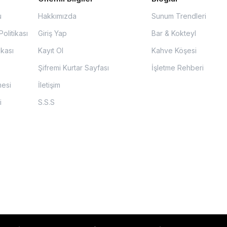
u
Hakkımızda
Sunum Trendleri
olitikası
Giriş Yap
Bar & Kokteyl
ikası
Kayıt Ol
Kahve Köşesi
Şifremi Kurtar Sayfası
İşletme Rehberi
mesi
İletişim
i
S.S.S