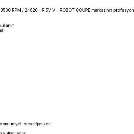
- 3500 RPM / 24620 - R 5V V – ROBOT COUPE markasının profesyonel
kullanım
ma
emnuniyeti önceliğimizdir.
kullanılabilir.