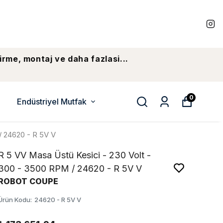
irme, montaj ve daha fazlasi...
0
Endüstriyel Mutfak
/ 24620 - R 5V V
R 5 VV Masa Üstü Kesici - 230 Volt -
300 - 3500 RPM / 24620 - R 5V V
ROBOT COUPE
Ürün Kodu
:
24620 - R 5V V