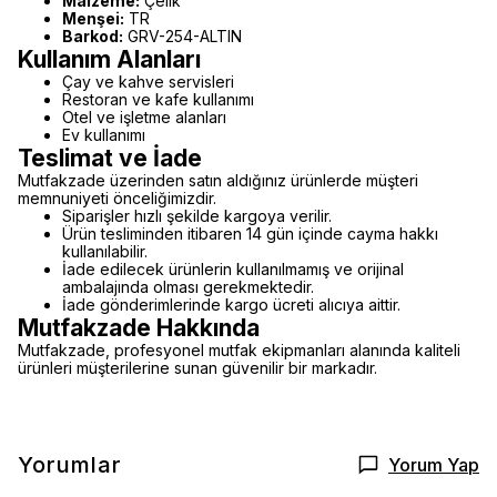
Malzeme:
Çelik
Menşei:
TR
Barkod:
GRV-254-ALTIN
Kullanım Alanları
Çay ve kahve servisleri
Restoran ve kafe kullanımı
Otel ve işletme alanları
Ev kullanımı
Teslimat ve İade
Mutfakzade üzerinden satın aldığınız ürünlerde müşteri
memnuniyeti önceliğimizdir.
Siparişler hızlı şekilde kargoya verilir.
Ürün tesliminden itibaren 14 gün içinde cayma hakkı
kullanılabilir.
İade edilecek ürünlerin kullanılmamış ve orijinal
ambalajında olması gerekmektedir.
İade gönderimlerinde kargo ücreti alıcıya aittir.
Mutfakzade Hakkında
Mutfakzade, profesyonel mutfak ekipmanları alanında kaliteli
ürünleri müşterilerine sunan güvenilir bir markadır.
Yorumlar
Yorum Yap