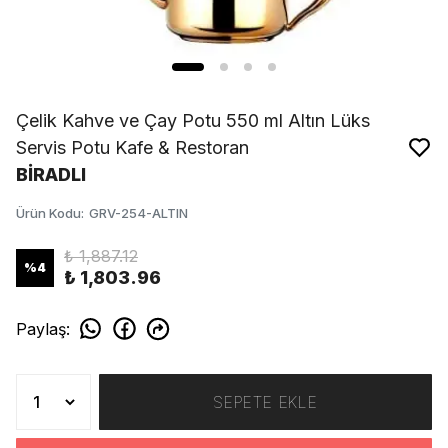
Çelik Kahve ve Çay Potu 550 ml Altın Lüks
Servis Potu Kafe & Restoran
BİRADLI
Ürün Kodu
:
GRV-254-ALTIN
₺ 1,887.12
%
4
₺ 1,803.96
Paylaş
:
SEPETE EKLE