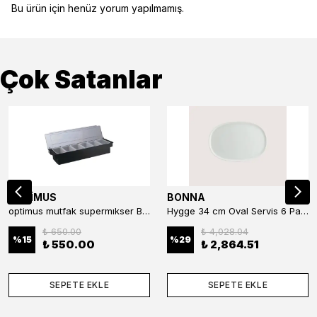
Bu ürün için henüz yorum yapılmamış.
Çok Satanlar
OPTİMUS
BONNA
optimus mutfak supermıkser Bar Konteyner 6'lı 50×16×9 cm Kapaklı Polikarbon Organizer Bar & Kafe
Hygge 34 cm Oval Servis 6 Parça
₺ 650.00
₺ 4,028.04
%
15
%
29
₺ 550.00
₺ 2,864.51
SEPETE EKLE
SEPETE EKLE