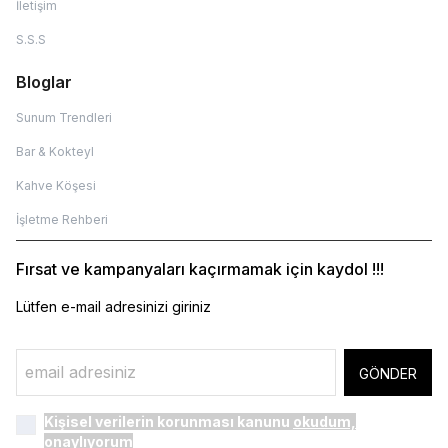
İletişim
S.S.S
Bloglar
Sunum Trendleri
Bar & Kokteyl
Kahve Köşesi
İşletme Rehberi
Fırsat ve kampanyaları kaçırmamak için kaydol !!!
Lütfen e-mail adresinizi giriniz
GÖNDER
Kişisel verilerin korunması kanunu
okudum,
onaylıyorum