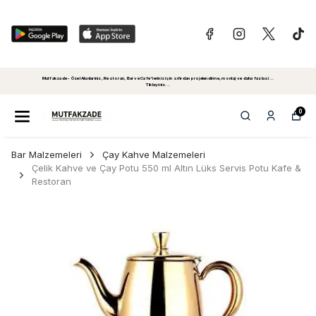
Mutfakzade - Özel Alanlariniz, Restoran, Bar ve Cafe'leriniz için sıfırdan projelendirme, montaj ve daha fazlasi...
Tiklayiniz...
0
Bar Malzemeleri
Çay Kahve Malzemeleri
Çelik Kahve ve Çay Potu 550 ml Altın Lüks Servis Potu Kafe &
Restoran