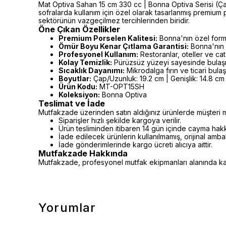
Mat Optiva Sahan 15 cm 330 cc | Bonna Optiva Serisi (Çap/
sofralarda kullanım için özel olarak tasarlanmış premium
sektörünün vazgeçilmez tercihlerinden biridir.
Öne Çıkan Özellikler
Premium Porselen Kalitesi:
Bonna'nın özel formü
Ömür Boyu Kenar Çıtlama Garantisi:
Bonna'nın 
Profesyonel Kullanım:
Restoranlar, oteller ve cat
Kolay Temizlik:
Pürüzsüz yüzeyi sayesinde bulaşı
Sıcaklık Dayanımı:
Mikrodalga fırın ve ticari bula
Boyutlar:
Çap/Uzunluk: 19.2 cm | Genişlik: 14.8 cm 
Ürün Kodu:
MT-OPT15SH
Koleksiyon:
Bonna Optiva
Teslimat ve İade
Mutfakzade üzerinden satın aldığınız ürünlerde müşteri m
Siparişler hızlı şekilde kargoya verilir.
Ürün tesliminden itibaren 14 gün içinde cayma hakkı 
İade edilecek ürünlerin kullanılmamış, orijinal amb
İade gönderimlerinde kargo ücreti alıcıya aittir.
Mutfakzade Hakkında
Mutfakzade, profesyonel mutfak ekipmanları alanında kalit
Yorumlar