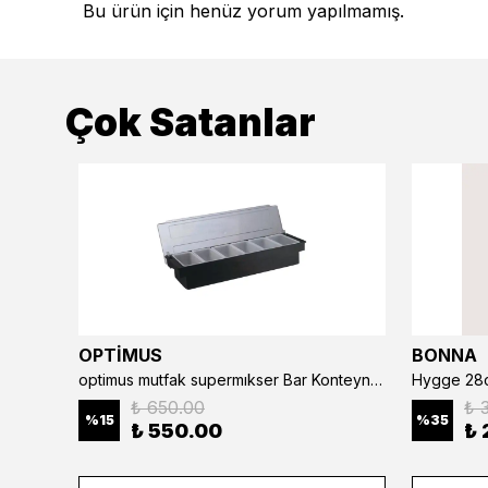
Bu ürün için henüz yorum yapılmamış.
Çok Satanlar
OPTİMUS
BONNA
optimus mutfak supermıkser Bar Konteyner 6'lı 50×16×9 cm Kapaklı Polikarbon Organizer Bar & Kafe
Hygge 28c
₺ 650.00
₺ 
%
15
%
35
₺ 550.00
₺ 