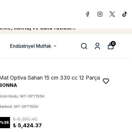
irme, montaj ve daha fazlasi...
0
Endüstriyel Mutfak
Mat Optiva Sahan 15 cm 330 cc 12 Parça
BONNA
Ürün Kodu
:
MT-OPT15SH
Barkod
:
MT-OPT15SH
₺ 8,390.45
%
35
₺ 5,424.37