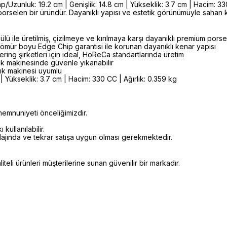
Uzunluk: 19.2 cm | Genişlik: 14.8 cm | Yükseklik: 3.7 cm | Hacim: 33
 porselen bir üründür. Dayanıklı yapısı ve estetik görünümüyle sahan
lü ile üretilmiş, çizilmeye ve kırılmaya karşı dayanıklı premium por
ömür boyu Edge Chip garantisi ile korunan dayanıklı kenar yapısı
ering şirketleri için ideal, HoReCa standartlarında üretim
k makinesinde güvenle yıkanabilir
şık makinesi uyumlu
| Yükseklik: 3.7 cm | Hacim: 330 CC | Ağırlık: 0.359 kg
emnuniyeti önceliğimizdir.
kullanılabilir.
alajında ve tekrar satışa uygun olması gerekmektedir.
eli ürünleri müşterilerine sunan güvenilir bir markadır.