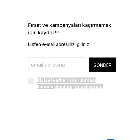
Fırsat ve kampanyaları kaçırmamak
için kaydol !!!
Lütfen e-mail adresinizi giriniz
GÖNDER
Kişisel verilerin korunması
kanunu
okudum, onaylıyorum