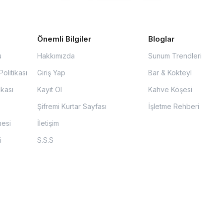
Önemli Bilgiler
Bloglar
u
Hakkımızda
Sunum Trendleri
olitikası
Giriş Yap
Bar & Kokteyl
ikası
Kayıt Ol
Kahve Köşesi
Şifremi Kurtar Sayfası
İşletme Rehberi
mesi
İletişim
i
S.S.S