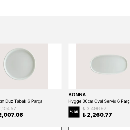
BONNA
m Düz Tabak 6 Parça
Hygge 30cm Oval Servis 6 Parç
3,104.57
₺ 3,496.97
%
35
2,007.08
₺ 2,260.77