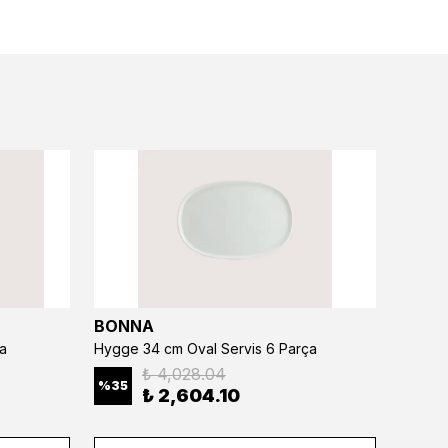
BONNA
BONN
a
Hygge 34 cm Oval Servis 6 Parça
₺ 4,028.04
%
35
%
35
₺ 2,604.10