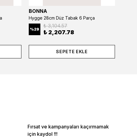
BONNA
BONN
a
Hygge 28cm Düz Tabak 6 Parça
₺ 3,104.57
%
29
%
29
₺ 2,207.78
SEPETE EKLE
Fırsat ve kampanyaları kaçırmamak
için kaydol !!!