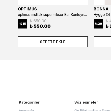
OPTİMUS
BONNA
optimus mutfak supermıkser Bar Konteyner 6'lı 50×16×9 cm Kapaklı Polikarbon Organizer Bar & Kafe
Hygge 34 
₺ 650.00
₺ 
%
15
%
29
₺ 550.00
₺ 
SEPETE EKLE
Kategoriler
Sözleşmeler
Anasayfa
Ön Bilgilendirme Form