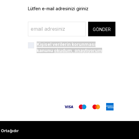
Lütfen e-mail adresinizi giriniz
GÖNDER
Kişisel verilerin korunması
kanunu
okudum, onaylıyorum
Ortağıdır