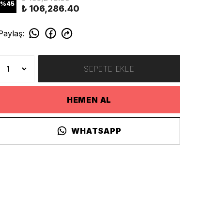
%
45
₺ 106,286.40
Paylaş
:
SEPETE EKLE
HEMEN AL
WHATSAPP