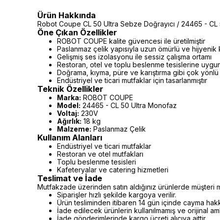
Ürün Hakkında
Robot Coupe CL 50 Ultra Sebze Doğrayıcı / 24465 - CL
Öne Çıkan Özellikler
ROBOT COUPE kalite güvencesi ile üretilmiştir
Paslanmaz çelik yapısıyla uzun ömürlü ve hijyenik 
Gelişmiş ses izolasyonu ile sessiz çalışma ortamı
Restoran, otel ve toplu beslenme tesislerine uygu
Doğrama, kıyma, püre ve karıştırma gibi çok yönlü 
Endüstriyel ve ticari mutfaklar için tasarlanmıştır
Teknik Özellikler
Marka:
ROBOT COUPE
Model:
24465 - CL 50 Ultra Monofaz
Voltaj:
230V
Ağırlık:
18 kg
Malzeme:
Paslanmaz Çelik
Kullanım Alanları
Endüstriyel ve ticari mutfaklar
Restoran ve otel mutfakları
Toplu beslenme tesisleri
Kafeteryalar ve catering hizmetleri
Teslimat ve İade
Mutfakzade üzerinden satın aldığınız ürünlerde müşteri m
Siparişler hızlı şekilde kargoya verilir.
Ürün tesliminden itibaren 14 gün içinde cayma hakkı 
İade edilecek ürünlerin kullanılmamış ve orijinal a
İade gönderimlerinde kargo ücreti alıcıya aittir.