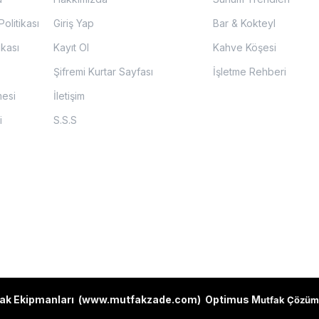
olitikası
Giriş Yap
Bar & Kokteyl
ikası
Kayıt Ol
Kahve Köşesi
Şifremi Kurtar Sayfası
İşletme Rehberi
mesi
İletişim
i
S.S.S
ak Ekipmanları (
www.mutfakzade.com
)
Optimus M
utfak Çözüm 