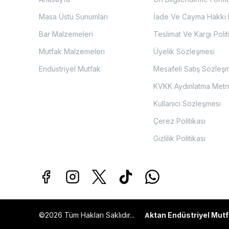
Masa Üstü Sunumları
İade Ve Cayma Hakkı P
Bar Malzemeleri
Teslimat Ve Kargı Polit
Mutfak Malzemeleri
Üyelik Sözleşmesi
Endüstriyel Mutfak
Mesafeli Satış Sözleş
KVKK Aydınlatma Metn
Kullanıcı Sözleşmesi
Çerez Politikası
Gizlilik Politikası
©2026 Tüm Hakları Saklıdır...
ktan Endüstriyel Mutf
A