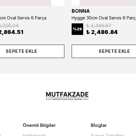
BONNA
cm Oval Servis 6 Parça
Hygge 30cm Oval Servis 6 Parç
4,028.04
₺ 3,496.97
%
29
2,864.51
₺ 2,486.84
SEPETE EKLE
SEPETE EKLE
Önemli Bilgiler
Bloglar
u
Hakkımızda
Sunum Trendleri