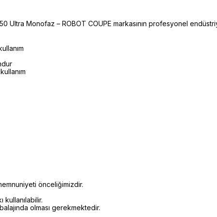
 50 Ultra Monofaz – ROBOT COUPE markasının profesyonel endüstriy
kullanım
ndur
kullanım
emnuniyeti önceliğimizdir.
kullanılabilir.
mbalajında olması gerekmektedir.