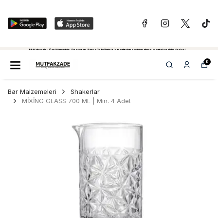
Mutfakzade - Özel Alanlariniz, Restoran, Bar ve Cafe'leriniz için sıfırdan projelendirme, montaj ve daha fazlasi...
Tiklayiniz...
0
Bar Malzemeleri
Shakerlar
MİXİNG GLASS 700 ML | Min. 4 Adet