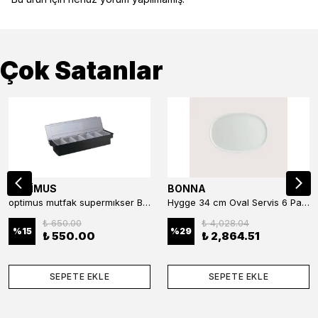
Çok Satanlar
OPTİMUS
BONNA
optimus mutfak supermıkser Bar Konteyner 6'lı 50×16×9 cm Kapaklı Polikarbon Organizer Bar & Kafe
Hygge 34 cm Oval Servis 6 Parça
₺ 650.00
₺ 4,028.04
%
15
%
29
₺ 550.00
₺ 2,864.51
SEPETE EKLE
SEPETE EKLE