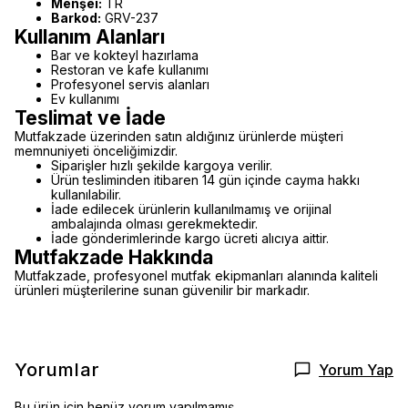
Menşei:
TR
Barkod:
GRV-237
Kullanım Alanları
Bar ve kokteyl hazırlama
Restoran ve kafe kullanımı
Profesyonel servis alanları
Ev kullanımı
Teslimat ve İade
Mutfakzade üzerinden satın aldığınız ürünlerde müşteri
memnuniyeti önceliğimizdir.
Siparişler hızlı şekilde kargoya verilir.
Ürün tesliminden itibaren 14 gün içinde cayma hakkı
kullanılabilir.
İade edilecek ürünlerin kullanılmamış ve orijinal
ambalajında olması gerekmektedir.
İade gönderimlerinde kargo ücreti alıcıya aittir.
Mutfakzade Hakkında
Mutfakzade, profesyonel mutfak ekipmanları alanında kaliteli
ürünleri müşterilerine sunan güvenilir bir markadır.
Yorumlar
Yorum Yap
Bu ürün için henüz yorum yapılmamış.