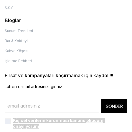
S.S.S
Bloglar
Sunum Trendleri
Bar & Kokteyl
Kahve Köşesi
İşletme Rehberi
Fırsat ve kampanyaları kaçırmamak için kaydol !!!
Lütfen e-mail adresinizi giriniz
GÖNDER
Kişisel verilerin korunması kanunu
okudum,
onaylıyorum