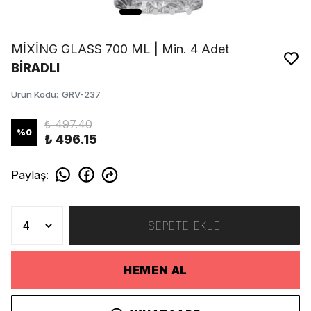
MİXİNG GLASS 700 ML | Min. 4 Adet
BİRADLI
Ürün Kodu
:
GRV-237
₺ 497.40
%
0
₺ 496.15
Paylaş
:
SEPETE EKLE
HEMEN AL