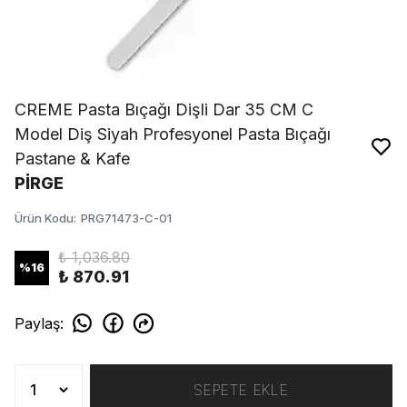
CREME Pasta Bıçağı Dişli Dar 35 CM C
Model Diş Siyah Profesyonel Pasta Bıçağı
Pastane & Kafe
PİRGE
Ürün Kodu
:
PRG71473-C-01
₺ 1,036.80
%
16
₺ 870.91
Paylaş
:
SEPETE EKLE