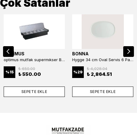
Çok Satanlar
OPTİMUS
BONNA
optimus mutfak supermıkser Bar Konteyner 6'lı 50×16×9 cm Kapaklı Polikarbon Organizer Bar & Kafe
Hygge 34 cm Oval Servis 6 Parça
₺ 650.00
₺ 4,028.04
%
15
%
29
₺ 550.00
₺ 2,864.51
SEPETE EKLE
SEPETE EKLE