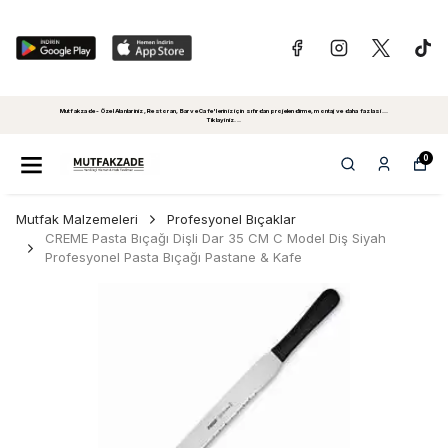
Mutfakzade - Özel Alanlariniz, Restoran, Bar ve Cafe'leriniz için sıfırdan projelendirme, montaj ve daha fazlasi...
Tiklayiniz...
0
Mutfak Malzemeleri
Profesyonel Bıçaklar
CREME Pasta Bıçağı Dişli Dar 35 CM C Model Diş Siyah
Profesyonel Pasta Bıçağı Pastane & Kafe