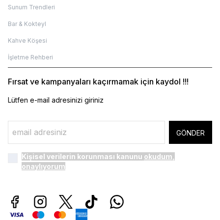
Sunum Trendleri
Bar & Kokteyl
Kahve Köşesi
İşletme Rehberi
Fırsat ve kampanyaları kaçırmamak için kaydol !!!
Lütfen e-mail adresinizi giriniz
GÖNDER
Kişisel verilerin korunması kanunu
okudum,
onaylıyorum