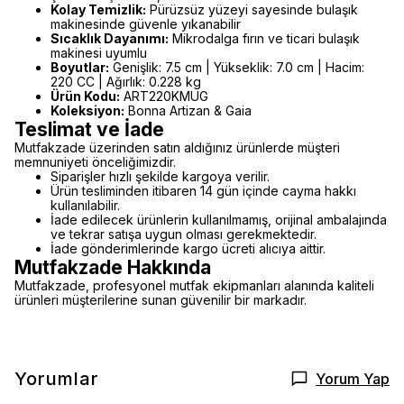
Kolay Temizlik:
Pürüzsüz yüzeyi sayesinde bulaşık
makinesinde güvenle yıkanabilir
Sıcaklık Dayanımı:
Mikrodalga fırın ve ticari bulaşık
makinesi uyumlu
Boyutlar:
Genişlik: 7.5 cm | Yükseklik: 7.0 cm | Hacim:
220 CC | Ağırlık: 0.228 kg
Ürün Kodu:
ART220KMUG
Koleksiyon:
Bonna Artizan & Gaia
Teslimat ve İade
Mutfakzade üzerinden satın aldığınız ürünlerde müşteri
memnuniyeti önceliğimizdir.
Siparişler hızlı şekilde kargoya verilir.
Ürün tesliminden itibaren 14 gün içinde cayma hakkı
kullanılabilir.
İade edilecek ürünlerin kullanılmamış, orijinal ambalajında
ve tekrar satışa uygun olması gerekmektedir.
İade gönderimlerinde kargo ücreti alıcıya aittir.
Mutfakzade Hakkında
Mutfakzade, profesyonel mutfak ekipmanları alanında kaliteli
ürünleri müşterilerine sunan güvenilir bir markadır.
Yorumlar
Yorum Yap