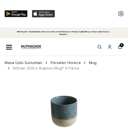
Mutfakzade - Özel Alanlariniz, Restoran, Bar ve Cafe'leriniz için sıfırdan projelendirme, montaj ve daha fazlasi...
Tiklayiniz...
0
Masa Üstü Sunumları
Porselen Horeca
Mug
Artizan 220cc Kulpsuz Mug* 6 Parça