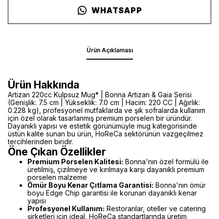
WHATSAPP
Ürün Açıklaması
Ürün Hakkında
Artizan 220cc Kulpsuz Mug* | Bonna Artizan & Gaia Serisi
(Genişlik: 7.5 cm | Yükseklik: 7.0 cm | Hacim: 220 CC | Ağırlık:
0.228 kg), profesyonel mutfaklarda ve şık sofralarda kullanım
için özel olarak tasarlanmış premium porselen bir üründür.
Dayanıklı yapısı ve estetik görünümüyle mug kategorisinde
üstün kalite sunan bu ürün, HoReCa sektörünün vazgeçilmez
tercihlerinden biridir.
Öne Çıkan Özellikler
Premium Porselen Kalitesi:
Bonna'nın özel formülü ile
üretilmiş, çizilmeye ve kırılmaya karşı dayanıklı premium
porselen malzeme
Ömür Boyu Kenar Çıtlama Garantisi:
Bonna'nın ömür
boyu Edge Chip garantisi ile korunan dayanıklı kenar
yapısı
Profesyonel Kullanım:
Restoranlar, oteller ve catering
şirketleri için ideal, HoReCa standartlarında üretim