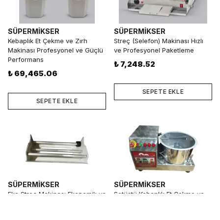
SÜPERMİKSER
SÜPERMİKSER
Kebaplık Et Çekme ve Zırh
Streç (Selefon) Makinası Hızlı
Makinası Profesyonel ve Güçlü
ve Profesyonel Paketleme
Performans
₺ 7,248.52
₺ 69,465.06
SEPETE EKLE
SEPETE EKLE
SÜPERMİKSER
SÜPERMİKSER
Eko Streç Makinası Ekonomik ve
Setüstü Kebaplık Et Çekme ve
Pratik Paketleme Çözümü
Zırh Makinası Kompakt ve
Profesyonel
₺ 3,020.22