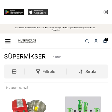
Mutfakzade - Özel Alanlariniz, Restoran, Bar ve Cafe'leriniz için sıfırdan projelendirme, montaj ve daha fazlasi...
Tiklayiniz...
0
SÜPERMİKSER
36
ürün
Filtrele
Sırala