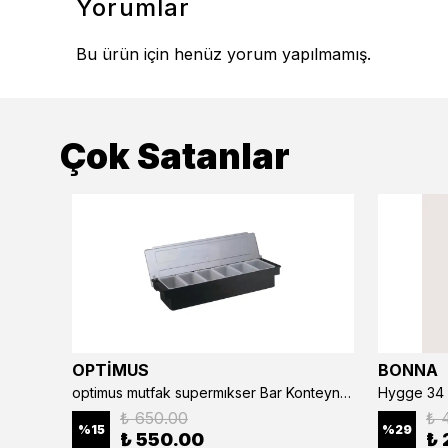
Yorumlar
Bu ürün için henüz yorum yapılmamış.
Çok Satanlar
OPTİMUS
BONNA
optimus mutfak supermıkser Bar Konteyner 6'lı 50×16×9 cm Kapaklı Polikarbon Organizer Bar & Kafe
Hygge 34 
₺ 650.00
₺ 
%
15
%
29
₺ 550.00
₺ 