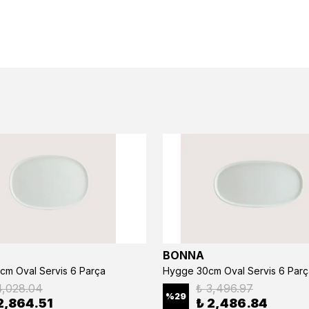
BONNA
cm Oval Servis 6 Parça
Hygge 30cm Oval Servis 6 Parç
4,028.04
₺ 3,496.97
%
29
2,864.51
₺ 2,486.84