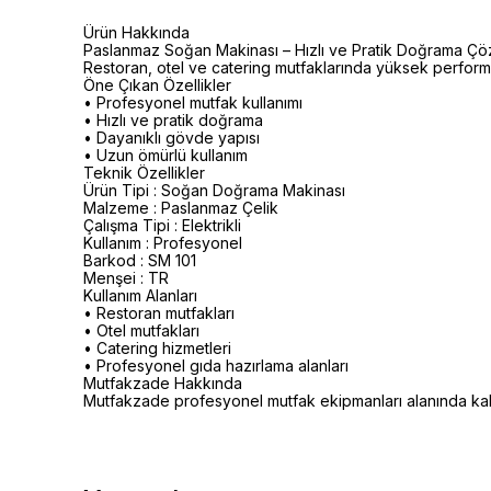
Ürün Hakkında
Paslanmaz Soğan Makinası – Hızlı ve Pratik Doğrama Çözüm
Restoran, otel ve catering mutfaklarında yüksek perform
Öne Çıkan Özellikler
• Profesyonel mutfak kullanımı
• Hızlı ve pratik doğrama
• Dayanıklı gövde yapısı
• Uzun ömürlü kullanım
Teknik Özellikler
Ürün Tipi : Soğan Doğrama Makinası
Malzeme : Paslanmaz Çelik
Çalışma Tipi : Elektrikli
Kullanım : Profesyonel
Barkod : SM 101
Menşei : TR
Kullanım Alanları
• Restoran mutfakları
• Otel mutfakları
• Catering hizmetleri
• Profesyonel gıda hazırlama alanları
Mutfakzade Hakkında
Mutfakzade profesyonel mutfak ekipmanları alanında kalitel