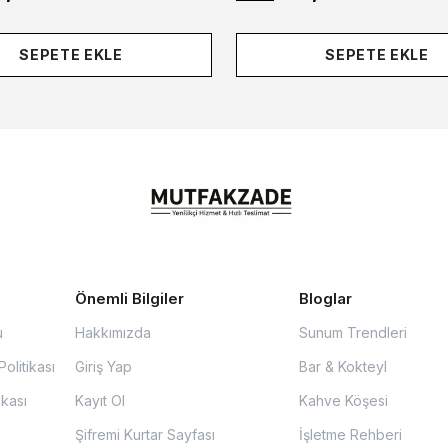
SEPETE EKLE
SEPETE EKLE
Önemli Bilgiler
Bloglar
u
Hakkımızda
Sunum Trendleri
olitikası
Giriş Yap
Bar & Kokteyl
ikası
Kayıt Ol
Kahve Köşesi
Şifremi Kurtar Sayfası
İşletme Rehberi