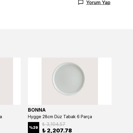
Yorum Yap
BONNA
BONN
a
Hygge 28cm Düz Tabak 6 Parça
₺ 3,104.57
%
29
%
29
₺ 2,207.78