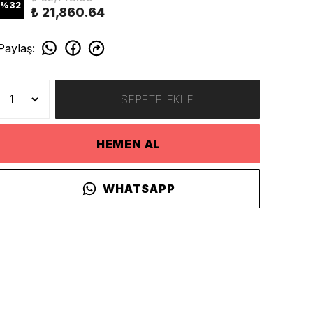
%
32
₺ 21,860.64
Paylaş
:
SEPETE EKLE
HEMEN AL
WHATSAPP