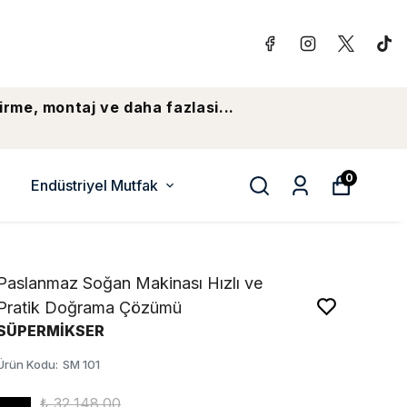
irme, montaj ve daha fazlasi...
0
Endüstriyel Mutfak
Paslanmaz Soğan Makinası Hızlı ve
Pratik Doğrama Çözümü
SÜPERMİKSER
Ürün Kodu
:
SM 101
₺ 32,148.00