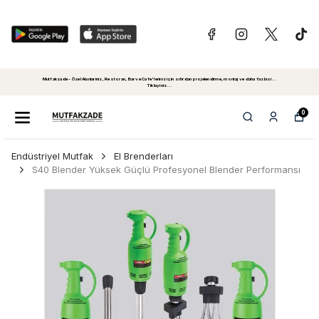
Mutfakzade - Özel Alanlariniz, Restoran, Bar ve Cafe'leriniz için sıfırdan projelendirme, montaj ve daha fazlasi...
Tiklayiniz...
0
Endüstriyel Mutfak
El Brenderları
S40 Blender Yüksek Güçlü Profesyonel Blender Performansı