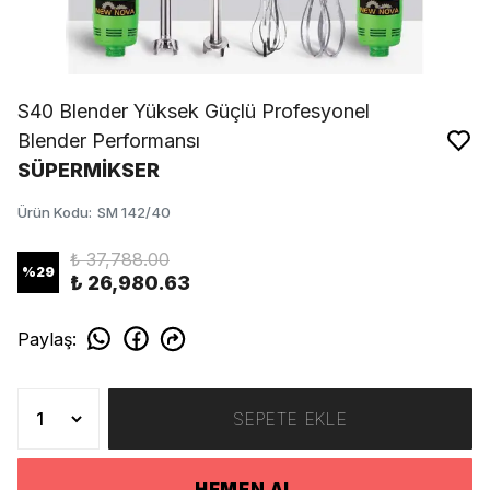
S40 Blender Yüksek Güçlü Profesyonel
Blender Performansı
SÜPERMİKSER
Ürün Kodu
:
SM 142/40
₺ 37,788.00
%
29
₺ 26,980.63
Paylaş
:
SEPETE EKLE
HEMEN AL