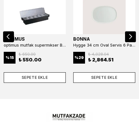
OPTİMUS
BONNA
optimus mutfak supermıkser Bar Konteyner 6'lı 50×16×9 cm Kapaklı Polikarbon Organizer Bar & Kafe
Hygge 34 cm Oval Servis 6 Parça
₺ 650.00
₺ 4,028.04
%
15
%
29
₺ 550.00
₺ 2,864.51
SEPETE EKLE
SEPETE EKLE