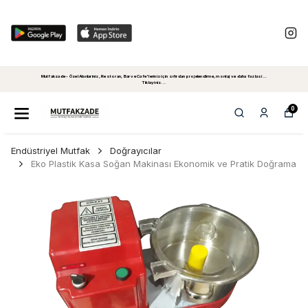
Mutfakzade - Özel Alanlariniz, Restoran, Bar ve Cafe'leriniz için sıfırdan projelendirme, montaj ve daha fazlasi...
Tiklayiniz...
0
Endüstriyel Mutfak
Doğrayıcılar
Eko Plastik Kasa Soğan Makinası Ekonomik ve Pratik Doğrama