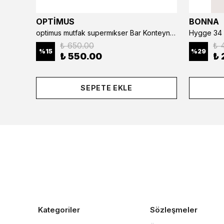
OPTİMUS
BONNA
optimus mutfak supermıkser Bar Konteyner 6'lı 50×16×9 cm Kapaklı Polikarbon Organizer Bar & Kafe
Hygge 34 
₺ 650.00
₺ 
%
15
%
29
₺ 550.00
₺ 
SEPETE EKLE
Kategoriler
Sözleşmeler