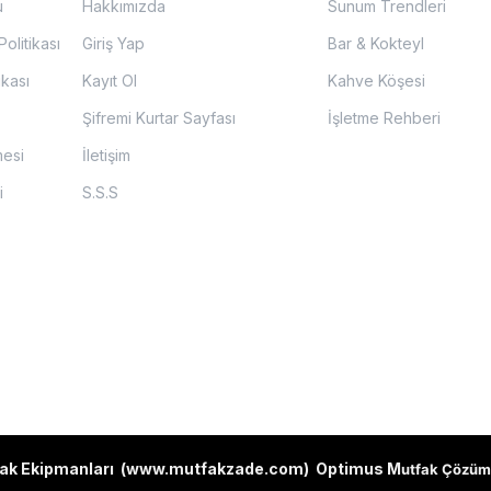
u
Hakkımızda
Sunum Trendleri
olitikası
Giriş Yap
Bar & Kokteyl
ikası
Kayıt Ol
Kahve Köşesi
Şifremi Kurtar Sayfası
İşletme Rehberi
mesi
İletişim
i
S.S.S
ak Ekipmanları (
www.mutfakzade.com
)
Optimus M
utfak Çözüm 