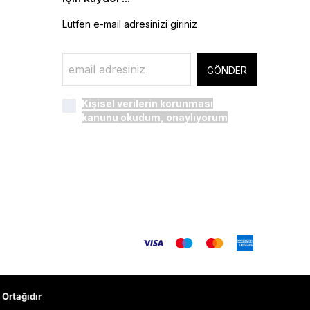
Lütfen e-mail adresinizi giriniz
GÖNDER
Kişisel verilerin korunması
kanunu
okudum, onaylıyorum
Ortağıdır