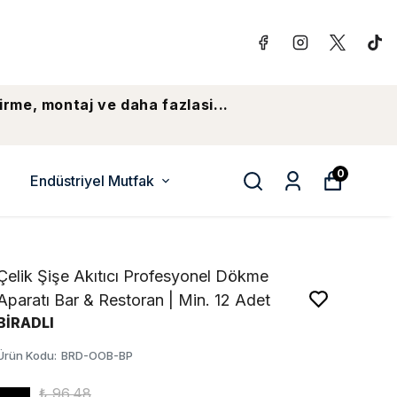
irme, montaj ve daha fazlasi...
0
Endüstriyel Mutfak
Çelik Şişe Akıtıcı Profesyonel Dökme
Aparatı Bar & Restoran | Min. 12 Adet
BİRADLI
Ürün Kodu
:
BRD-OOB-BP
₺ 96.48