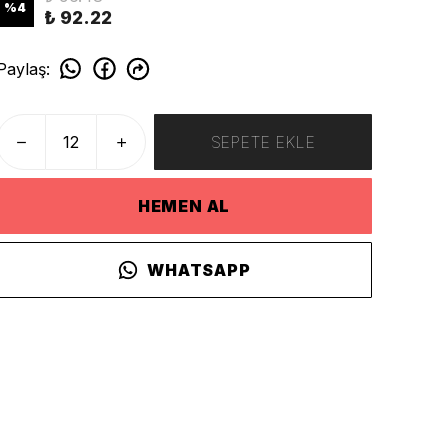
%
4
₺ 92.22
Paylaş
:
SEPETE EKLE
HEMEN AL
WHATSAPP