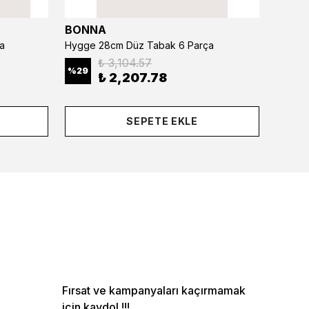
BONNA
BONN
a
Hygge 28cm Düz Tabak 6 Parça
₺ 3,104.57
%
29
%
29
₺ 2,207.78
SEPETE EKLE
Fırsat ve kampanyaları kaçırmamak
için kaydol !!!