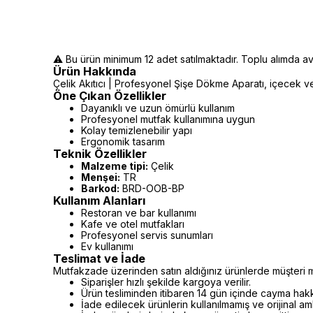
⚠️ Bu ürün minimum 12 adet satılmaktadır. Toplu alımda avan
Ürün Hakkında
Çelik Akıtıcı | Profesyonel Şişe Dökme Aparatı, içecek ve s
Öne Çıkan Özellikler
Dayanıklı ve uzun ömürlü kullanım
Profesyonel mutfak kullanımına uygun
Kolay temizlenebilir yapı
Ergonomik tasarım
Teknik Özellikler
Malzeme tipi:
Çelik
Menşei:
TR
Barkod:
BRD-OOB-BP
Kullanım Alanları
Restoran ve bar kullanımı
Kafe ve otel mutfakları
Profesyonel servis sunumları
Ev kullanımı
Teslimat ve İade
Mutfakzade üzerinden satın aldığınız ürünlerde müşteri m
Siparişler hızlı şekilde kargoya verilir.
Ürün tesliminden itibaren 14 gün içinde cayma hakkı 
İade edilecek ürünlerin kullanılmamış ve orijinal a