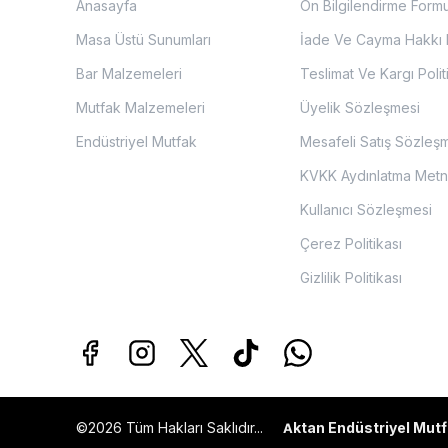
Anasayfa
Ön Bilgilendirme Form
Masa Üstü Sunumları
İade Ve Cayma Hakkı P
Bar Malzemeleri
Teslimat Ve Kargı Polit
Mutfak Malzemeleri
Üyelik Sözleşmesi
Endüstriyel Mutfak
Mesafeli Satış Sözleş
KVKK Aydınlatma Metn
Kullanıcı Sözleşmesi
Çerez Politikası
Gizlilik Politikası
©2026 Tüm Hakları Saklıdır...
ktan Endüstriyel Mutf
A