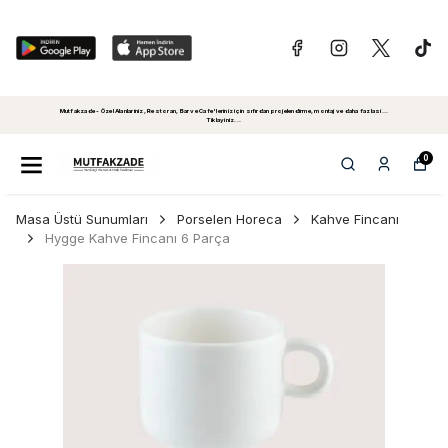
Mutfakzade - Özel Alanlariniz, Restoran, Bar ve Cafe'leriniz için sıfırdan projelendirme, montaj ve daha fazlasi...
Tiklayiniz...
0
Masa Üstü Sunumları
Porselen Horeca
Kahve Fincanı
Hygge Kahve Fincanı 6 Parça