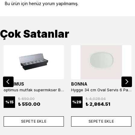
Bu ürün için henüz yorum yapılmamış.
Çok Satanlar
OPTİMUS
BONNA
optimus mutfak supermıkser Bar Konteyner 6'lı 50×16×9 cm Kapaklı Polikarbon Organizer Bar & Kafe
Hygge 34 cm Oval Servis 6 Parça
₺ 650.00
₺ 4,028.04
%
15
%
29
₺ 550.00
₺ 2,864.51
SEPETE EKLE
SEPETE EKLE