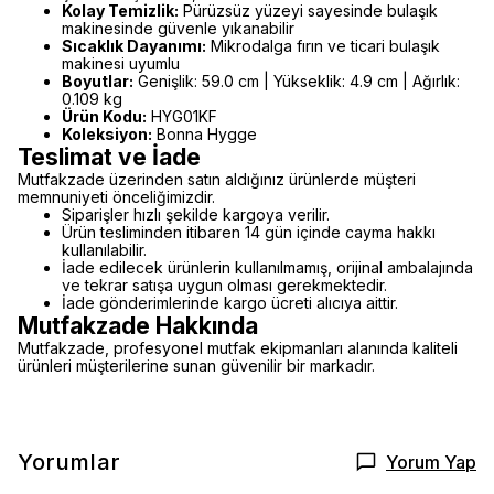
Kolay Temizlik:
Pürüzsüz yüzeyi sayesinde bulaşık
makinesinde güvenle yıkanabilir
Sıcaklık Dayanımı:
Mikrodalga fırın ve ticari bulaşık
makinesi uyumlu
Boyutlar:
Genişlik: 59.0 cm | Yükseklik: 4.9 cm | Ağırlık:
0.109 kg
Ürün Kodu:
HYG01KF
Koleksiyon:
Bonna Hygge
Teslimat ve İade
Mutfakzade üzerinden satın aldığınız ürünlerde müşteri
memnuniyeti önceliğimizdir.
Siparişler hızlı şekilde kargoya verilir.
Ürün tesliminden itibaren 14 gün içinde cayma hakkı
kullanılabilir.
İade edilecek ürünlerin kullanılmamış, orijinal ambalajında
ve tekrar satışa uygun olması gerekmektedir.
İade gönderimlerinde kargo ücreti alıcıya aittir.
Mutfakzade Hakkında
Mutfakzade, profesyonel mutfak ekipmanları alanında kaliteli
ürünleri müşterilerine sunan güvenilir bir markadır.
Yorumlar
Yorum Yap