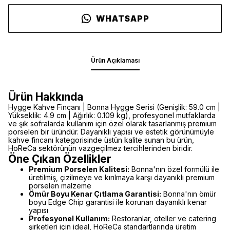
WHATSAPP
Ürün Açıklaması
Ürün Hakkında
Hygge Kahve Fincanı | Bonna Hygge Serisi (Genişlik: 59.0 cm |
Yükseklik: 4.9 cm | Ağırlık: 0.109 kg), profesyonel mutfaklarda
ve şık sofralarda kullanım için özel olarak tasarlanmış premium
porselen bir üründür. Dayanıklı yapısı ve estetik görünümüyle
kahve fincanı kategorisinde üstün kalite sunan bu ürün,
HoReCa sektörünün vazgeçilmez tercihlerinden biridir.
Öne Çıkan Özellikler
Premium Porselen Kalitesi:
Bonna'nın özel formülü ile
üretilmiş, çizilmeye ve kırılmaya karşı dayanıklı premium
porselen malzeme
Ömür Boyu Kenar Çıtlama Garantisi:
Bonna'nın ömür
boyu Edge Chip garantisi ile korunan dayanıklı kenar
yapısı
Profesyonel Kullanım:
Restoranlar, oteller ve catering
şirketleri için ideal, HoReCa standartlarında üretim