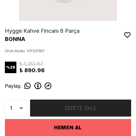
Hygge Kahve Fincanı 6 Parça
BONNA
Ürün Kodu
:
HYG01KF
₺ 1,252.87
%
29
₺ 890.96
Paylaş
:
SEPETE EKLE
HEMEN AL