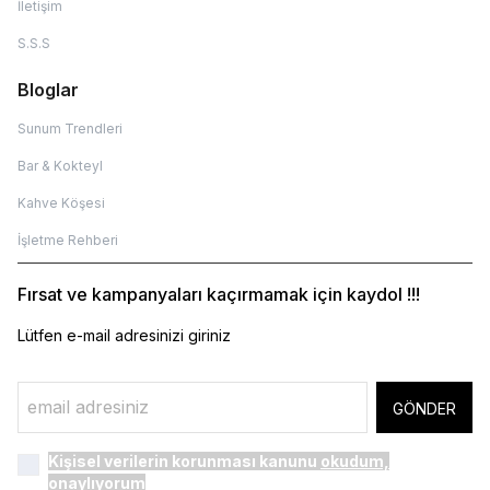
İletişim
S.S.S
Bloglar
Sunum Trendleri
Bar & Kokteyl
Kahve Köşesi
İşletme Rehberi
Fırsat ve kampanyaları kaçırmamak için kaydol !!!
Lütfen e-mail adresinizi giriniz
GÖNDER
Kişisel verilerin korunması kanunu
okudum,
onaylıyorum