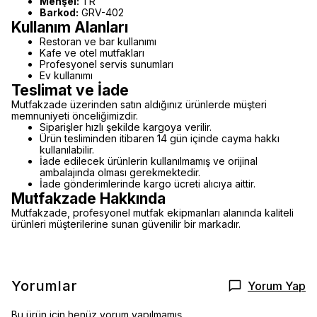
Menşei:
TR
Barkod:
GRV-402
Kullanım Alanları
Restoran ve bar kullanımı
Kafe ve otel mutfakları
Profesyonel servis sunumları
Ev kullanımı
Teslimat ve İade
Mutfakzade üzerinden satın aldığınız ürünlerde müşteri
memnuniyeti önceliğimizdir.
Siparişler hızlı şekilde kargoya verilir.
Ürün tesliminden itibaren 14 gün içinde cayma hakkı
kullanılabilir.
İade edilecek ürünlerin kullanılmamış ve orijinal
ambalajında olması gerekmektedir.
İade gönderimlerinde kargo ücreti alıcıya aittir.
Mutfakzade Hakkında
Mutfakzade, profesyonel mutfak ekipmanları alanında kaliteli
ürünleri müşterilerine sunan güvenilir bir markadır.
Yorumlar
Yorum Yap
Bu ürün için henüz yorum yapılmamış.