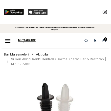
Mutfakzade - Özel Alanlariniz, Restoran, Bar ve Cafe'leriniz için sıfırdan projelendirme, montaj ve daha fazlasi...
Tiklayiniz...
0
Bar Malzemeleri
Akıtıcılar
Silikon Akıtıcı Renkli Kontrollü Dökme Aparatı Bar & Restoran |
Min. 12 Adet