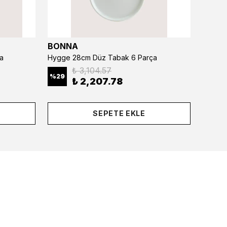
BONNA
BONN
a
Hygge 28cm Düz Tabak 6 Parça
₺ 3,104.57
%
29
%
29
₺ 2,207.78
SEPETE EKLE