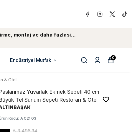
irme, montaj ve daha fazlasi...
0
Endüstriyel Mutfak
n & Otel
Paslanmaz Yuvarlak Ekmek Sepeti 40 cm
Büyük Tel Sunum Sepeti Restoran & Otel
ALTINBAŞAK
Ürün Kodu
:
A 021 03
₺ 3,496.34