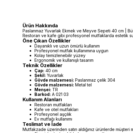
Ürün Hakkında
Paslanmaz Yuvarlak Ekmek ve Meyve Sepeti 40 cm | Büyük S
Restoran ve kafe gibi profesyonel mutfaklarda estetik s
Öne Çıkan Özellikler
Dayanıklı ve uzun ömürlü kullanım
Profesyonel mutfak kullanımına uygun
Kolay temizlenebilir yüzey
Ergonomik ve kullanışlı tasarım
Teknik Özellikler
Çap:
40 cm
Şekil:
Yuvarlak
Gövde malzemesi:
Paslanmaz çelik 304
Gövde malzemesi:
Metal tel
Menşei:
TR
Barkod:
A 021 03
Kullanım Alanları
Restoran mutfakları
Kafe ve otel mutfakları
Profesyonel aşçılık
Ev mutfağı kullanımı
Teslimat ve İade
Mutfakzade üzerinden satın aldığınız ürünlerde müşteri m