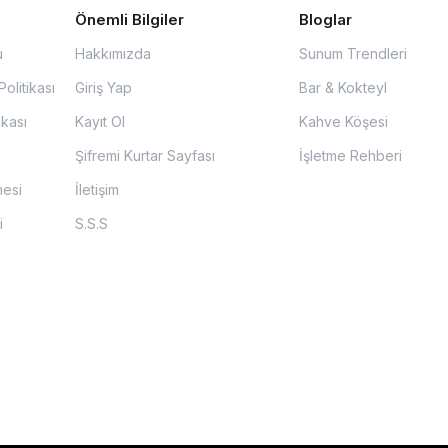
Önemli Bilgiler
Bloglar
u
Hakkımızda
Sunum Trendleri
olitikası
Giriş Yap
Bar & Kokteyl
ikası
Kayıt Ol
Kahve Köşesi
Şifremi Kurtar Sayfası
İşletme Rehberi
mesi
İletişim
i
S.S.S