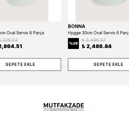
BONNA
cm Oval Servis 6 Parça
Hygge 30cm Oval Servis 6 Parç
4,028.04
₺ 3,496.97
%
29
2,864.51
₺ 2,486.84
SEPETE EKLE
SEPETE EKLE