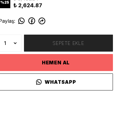
%
25
₺ 2,624.87
Paylaş
:
SEPETE EKLE
HEMEN AL
WHATSAPP