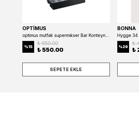
OPTİMUS
BONNA
optimus mutfak supermıkser Bar Konteyner 6'lı 50×16×9 cm Kapaklı Polikarbon Organizer Bar & Kafe
Hygge 34 
₺ 650.00
₺ 
%
15
%
29
₺ 550.00
₺ 
SEPETE EKLE