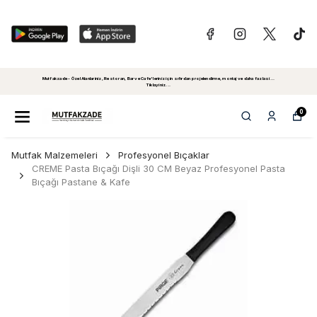
Mutfakzade - Özel Alanlariniz, Restoran, Bar ve Cafe'leriniz için sıfırdan projelendirme, montaj ve daha fazlasi...
Tiklayiniz...
0
Mutfak Malzemeleri
Profesyonel Bıçaklar
CREME Pasta Bıçağı Dişli 30 CM Beyaz Profesyonel Pasta
Bıçağı Pastane & Kafe