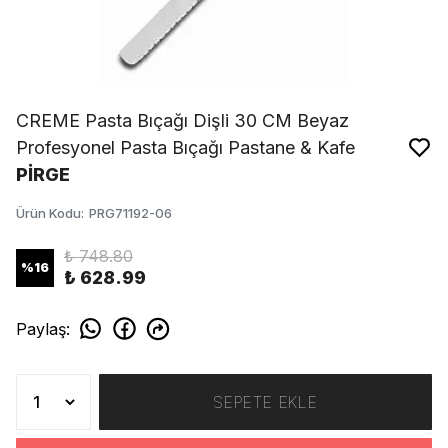
CREME Pasta Bıçağı Dişli 30 CM Beyaz
Profesyonel Pasta Bıçağı Pastane & Kafe
PİRGE
Ürün Kodu
:
PRG71192-06
₺ 748.80
%
16
₺ 628.99
Paylaş
:
SEPETE EKLE