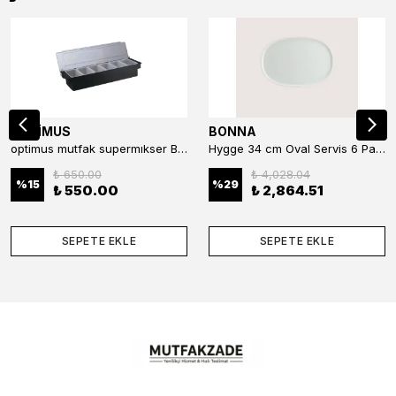
OPTİMUS
BONNA
optimus mutfak supermıkser Bar Konteyner 6'lı 50×16×9 cm Kapaklı Polikarbon Organizer Bar & Kafe
Hygge 34 cm Oval Servis 6 Parça
₺ 650.00
₺ 4,028.04
%
15
%
29
₺ 550.00
₺ 2,864.51
SEPETE EKLE
SEPETE EKLE