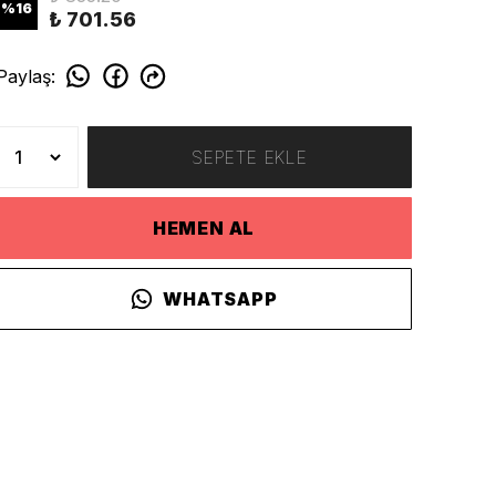
%
16
₺ 701.56
Paylaş
:
SEPETE EKLE
HEMEN AL
WHATSAPP