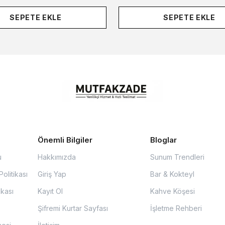
SEPETE EKLE
SEPETE EKLE
Önemli Bilgiler
Bloglar
u
Hakkımızda
Sunum Trendleri
olitikası
Giriş Yap
Bar & Kokteyl
ikası
Kayıt Ol
Kahve Köşesi
Şifremi Kurtar Sayfası
İşletme Rehberi