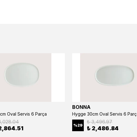
BONNA
cm Oval Servis 6 Parça
Hygge 30cm Oval Servis 6 Parç
4,028.04
₺ 3,496.97
%
29
2,864.51
₺ 2,486.84