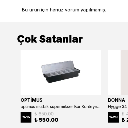
Bu ürün için henüz yorum yapılmamış.
Çok Satanlar
OPTİMUS
BONNA
optimus mutfak supermıkser Bar Konteyner 6'lı 50×16×9 cm Kapaklı Polikarbon Organizer Bar & Kafe
Hygge 34 
₺ 650.00
₺ 
%
15
%
29
₺ 550.00
₺ 