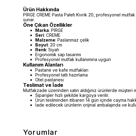
Ürün Hakkında
PİRGE CREME Pasta Paleti̇ Kivrik 20, profesyonel mutfak 
sunar.
Öne Çıkan Özellikler
Marka
: PİRGE
Seri
: CREME
Malzeme
: Paslanmaz çelik
Boyut
: 20 cm
Renk
: Siyah
Ergonomik sap tasarımı
Profesyonel mutfak kullanımına uygun
Kullanım Alanları
Pastane ve kafe mutfakları
Profesyonel tatlı hazırlama
Otel pastanesi
Teslimat ve İade
Mutfakzade üzerinden satın aldığınız ürünlerde müşteri m
Siparişler hızlı şekilde kargoya verilir.
Ürün tesliminden itibaren 14 gün içinde cayma hakkı 
İade edilecek ürünlerin orijinal ambalajında ve kul
Yorumlar