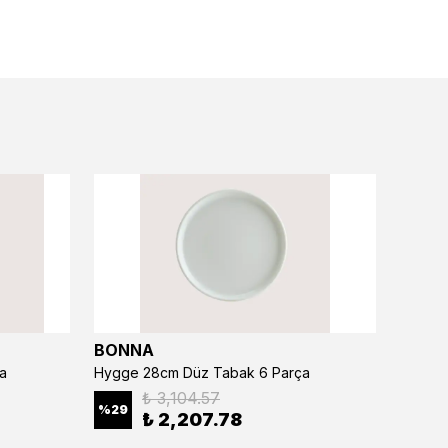
BONNA
BONN
a
Hygge 28cm Düz Tabak 6 Parça
₺ 3,104.57
%
29
%
29
₺ 2,207.78