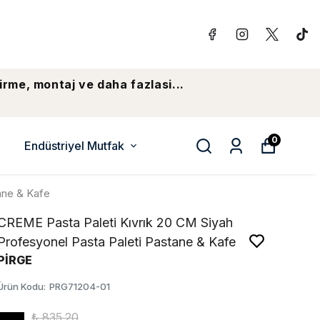
irme, montaj ve daha fazlasi...
0
Endüstriyel Mutfak
ane & Kafe
CREME Pasta Paleti Kıvrık 20 CM Siyah
Profesyonel Pasta Paleti Pastane & Kafe
PİRGE
Ürün Kodu
:
PRG71204-01
₺ 835.20