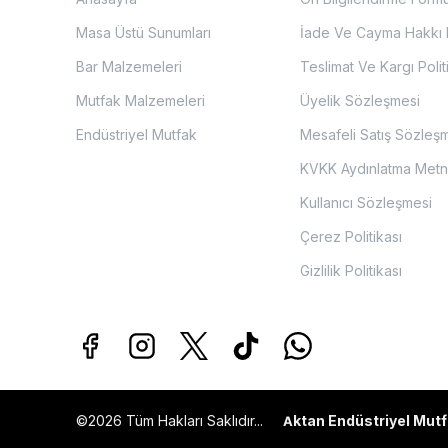
Masa Üstü Sunumları
İade Ve Cayma Hakkı P
Bar Malzemeleri
Teslimat Ve Kargı Polit
Mutfak Malzemeleri
Üyelik Sözleşmesi
Endüstriyel Mutfak
Mesafeli Satış Sözleş
KVKK Aydınlatma Metn
Kullanıcı Sözleşmesi
Çerez Politikası
Gizlilik Politikası
©2026 Tüm Hakları Saklıdır...
ktan Endüstriyel Mutf
A