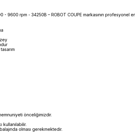
0 - 9600 rpm - 34250B – ROBOT COUPE markasının profesyonel end
ma
üzey
ndur
 tasarım
emnuniyeti önceliğimizdir.
kullanılabilir.
mbalajında olması gerekmektedir.