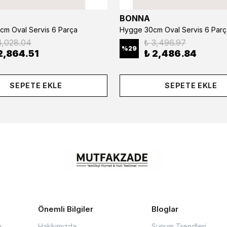
BONNA
cm Oval Servis 6 Parça
Hygge 30cm Oval Servis 6 Parç
4,028.04
₺ 3,496.97
%
29
2,864.51
₺ 2,486.84
SEPETE EKLE
SEPETE EKLE
Önemli Bilgiler
Bloglar
u
Hakkımızda
Sunum Trendleri