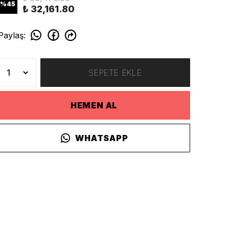
%
45
₺ 32,161.80
Paylaş
:
SEPETE EKLE
HEMEN AL
WHATSAPP