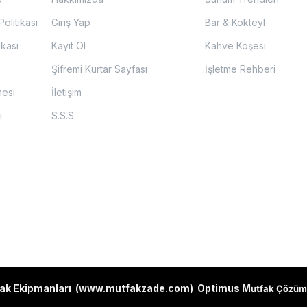
olitikası
Giriş Yap
Bar & Kokteyl
ikası
Kayıt Ol
Kahve Köşesi
Şifremi Kurtar Sayfası
İşletme Rehberi
mesi
İletişim
i
S.S.S
ak Ekipmanları (
www.mutfakzade.com
)
Optimus M
utfak Çözüm 