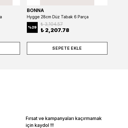
BONNA
BONN
a
Hygge 28cm Düz Tabak 6 Parça
₺ 3,104.57
%
29
%
29
₺ 2,207.78
SEPETE EKLE
Fırsat ve kampanyaları kaçırmamak
için kaydol !!!