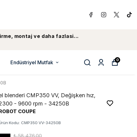
irme, montaj ve daha fazlasi...
0
Endüstriyel Mutfak
50B
el blenderi CMP350 VV, Değişken hız,
2300 - 9600 rpm - 34250B
ROBOT COUPE
Ürün Kodu
:
CMP350 VV-34250B
₺ 58,476.00