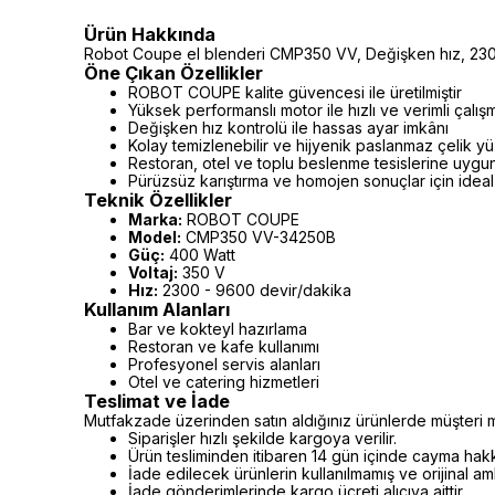
Ürün Hakkında
Robot Coupe el blenderi CMP350 VV, Değişken hız, 230
Öne Çıkan Özellikler
ROBOT COUPE kalite güvencesi ile üretilmiştir
Yüksek performanslı motor ile hızlı ve verimli çalış
Değişken hız kontrolü ile hassas ayar imkânı
Kolay temizlenebilir ve hijyenik paslanmaz çelik y
Restoran, otel ve toplu beslenme tesislerine uygu
Pürüzsüz karıştırma ve homojen sonuçlar için ideal
Teknik Özellikler
Marka:
ROBOT COUPE
Model:
CMP350 VV-34250B
Güç:
400 Watt
Voltaj:
350 V
Hız:
2300 - 9600 devir/dakika
Kullanım Alanları
Bar ve kokteyl hazırlama
Restoran ve kafe kullanımı
Profesyonel servis alanları
Otel ve catering hizmetleri
Teslimat ve İade
Mutfakzade üzerinden satın aldığınız ürünlerde müşteri m
Siparişler hızlı şekilde kargoya verilir.
Ürün tesliminden itibaren 14 gün içinde cayma hakkı 
İade edilecek ürünlerin kullanılmamış ve orijinal a
İade gönderimlerinde kargo ücreti alıcıya aittir.