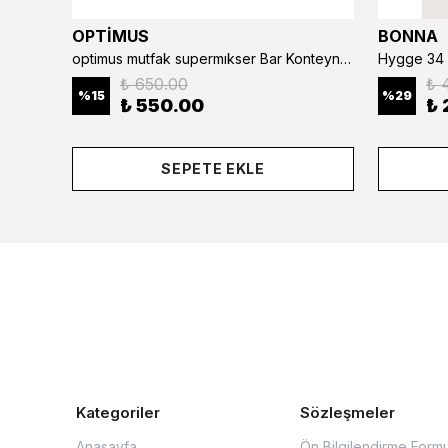
OPTİMUS
BONNA
optimus mutfak supermıkser Bar Konteyner 6'lı 50×16×9 cm Kapaklı Polikarbon Organizer Bar & Kafe
Hygge 34 
₺ 650.00
₺ 
%
15
%
29
₺ 550.00
₺ 
SEPETE EKLE
Kategoriler
Sözleşmeler
Anasayfa
Ön Bilgilendirme Form