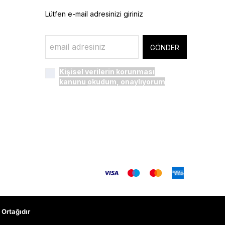
Lütfen e-mail adresinizi giriniz
GÖNDER
Kişisel verilerin korunması
kanunu
okudum, onaylıyorum
Ortağıdır