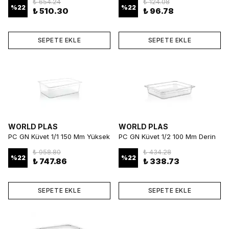
₺ 654.24
₺ 124.08
Çözümü
%
22
%
22
₺ 510.30
₺ 96.78
SEPETE EKLE
SEPETE EKLE
WORLD PLAS
WORLD PLAS
PC GN Küvet 1/1 150 Mm Yüksek
PC GN Küvet 1/2 100 Mm Derin
Derinlikli Profesyonel Küvet
ve Dayanıklı Gastronorm Küvet
₺ 958.80
₺ 434.28
%
22
%
22
₺ 747.86
₺ 338.73
SEPETE EKLE
SEPETE EKLE