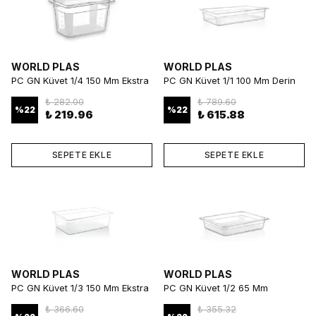
WORLD PLAS
WORLD PLAS
PC GN Küvet 1/4 150 Mm Ekstra
PC GN Küvet 1/1 100 Mm Derin
Derin ve Dayanıklı Gastronorm
ve Dayanıklı Gastronorm Küvet
₺ 282.00
₺ 789.60
Küvet
%
22
%
22
₺ 219.96
₺ 615.88
SEPETE EKLE
SEPETE EKLE
WORLD PLAS
WORLD PLAS
PC GN Küvet 1/3 150 Mm Ekstra
PC GN Küvet 1/2 65 Mm
Derin Profesyonel Gastronorm
Kompakt ve Dayanıklı
₺ 366.60
₺ 355.32
Küvet
Gastronorm Küvet