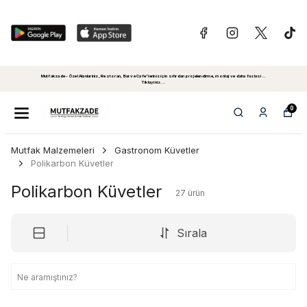
Mutfakzade - Özel Alanlariniz, Restoran, Bar ve Cafe'leriniz için sıfırdan projelendirme, montaj ve daha fazlasi...
Tiklayiniz...
0
Mutfak Malzemeleri
Gastronom Küvetler
Polikarbon Küvetler
Polikarbon Küvetler
27
ürün
Sırala