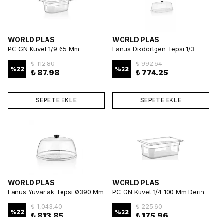
WORLD PLAS
WORLD PLAS
PC GN Küvet 1/9 65 Mm
Fanus Dikdörtgen Tepsi 1/3
Kompakt ve Dayanıklı
Kompakt ve Profesyonel Sunum
₺ 112.80
₺ 992.64
Gastronorm Küvet
%
22
%
22
₺ 87.98
₺ 774.25
SEPETE EKLE
SEPETE EKLE
WORLD PLAS
WORLD PLAS
Fanus Yuvarlak Tepsi Ø390 Mm
PC GN Küvet 1/4 100 Mm Derin
Şık ve Profesyonel Sunum
ve Dayanıklı Gastronorm Küvet
₺ 1,043.40
₺ 225.60
%
22
%
22
₺ 813.85
₺ 175.96