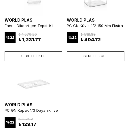
WORLD PLAS
WORLD PLAS
Fanus Dikdörtgen Tepsi 1/1
PC GN Küvet 1/2 150 Mm Ekstra
Profesyonel ve Şık Sunum
Derin ve Dayanıklı Gastronorm
₺ 1,579.20
₺ 518.88
Küvet
%
22
%
22
₺ 1,231.77
₺ 404.72
SEPETE EKLE
SEPETE EKLE
WORLD PLAS
PC GN Kapak 1/3 Dayanıklı ve
Uyumlu Gastronorm Kapak
₺ 157.92
%
22
₺ 123.17