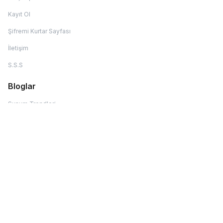
Kayıt Ol
Şifremi Kurtar Sayfası
İletişim
S.S.S
Bloglar
Sunum Trendleri
Bar & Kokteyl
Kahve Köşesi
İşletme Rehberi
Fırsat ve kampanyaları kaçırmamak için kaydol !!!
Lütfen e-mail adresinizi giriniz