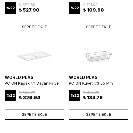
Dayanıklı ve Profesyonel
Kompakt ve Dayanıklı
₺ 676.80
₺ 141.00
Gastronorm Küvet
Gastronorm Küvet
%
22
%
22
₺ 527.90
₺ 109.98
SEPETE EKLE
SEPETE EKLE
WORLD PLAS
WORLD PLAS
PC GN Kapak 1/1 Dayanıklı ve
PC GN Küvet 1/3 65 Mm
Uyumlu Gastronorm Kapak
Kompakt ve Dayanıklı
₺ 423.00
₺ 236.88
Gastronorm Küvet
%
22
%
22
₺ 329.94
₺ 184.76
SEPETE EKLE
SEPETE EKLE