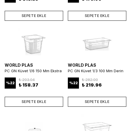
SEPETE EKLE
SEPETE EKLE
WORLD PLAS
WORLD PLAS
PC GN Küvet 1/6 150 Mm Ekstra
PC GN Küvet 1/3 100 Mm Derin
Derin ve Dayanıklı Gastronorm
ve Dayanıklı Gastronorm Küvet
₺ 203.04
₺ 282.00
Küvet
%
22
%
22
₺ 158.37
₺ 219.96
SEPETE EKLE
SEPETE EKLE