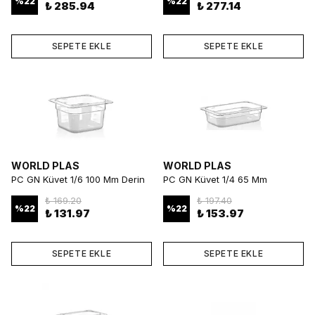
%
22
%
22
₺ 285.94
₺ 277.14
SEPETE EKLE
SEPETE EKLE
WORLD PLAS
WORLD PLAS
PC GN Küvet 1/6 100 Mm Derin
PC GN Küvet 1/4 65 Mm
ve Dayanıklı Gastronorm Küvetv
Kompakt ve Dayanıklı
₺ 169.20
₺ 197.40
Gastronorm Küvet
%
22
%
22
₺ 131.97
₺ 153.97
SEPETE EKLE
SEPETE EKLE