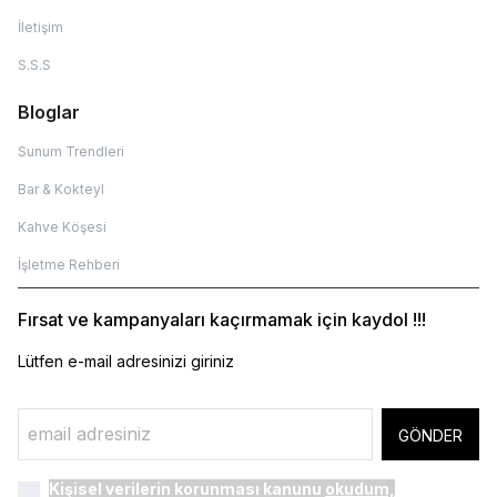
İletişim
S.S.S
Bloglar
Sunum Trendleri
Bar & Kokteyl
Kahve Köşesi
İşletme Rehberi
Fırsat ve kampanyaları kaçırmamak için kaydol !!!
Lütfen e-mail adresinizi giriniz
GÖNDER
Kişisel verilerin korunması kanunu
okudum,