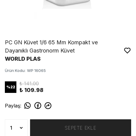
PC GN Küvet 1/6 65 Mm Kompakt ve
Dayanıklı Gastronorm Küvet
WORLD PLAS
Ürün Kodu
:
WP 16065
₺ 141.00
%
22
₺ 109.98
Paylaş
:
SEPETE EKLE