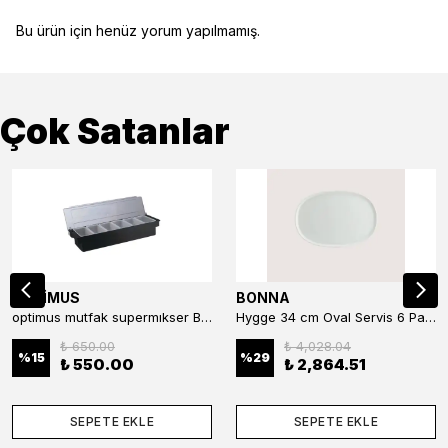
Bu ürün için henüz yorum yapılmamış.
Çok Satanlar
OPTİMUS
BONNA
optimus mutfak supermıkser Bar Konteyner 6'lı 50×16×9 cm Kapaklı Polikarbon Organizer Bar & Kafe
Hygge 34 cm Oval Servis 6 Parça
₺ 650.00
₺ 4,028.04
%
15
%
29
₺ 550.00
₺ 2,864.51
SEPETE EKLE
SEPETE EKLE