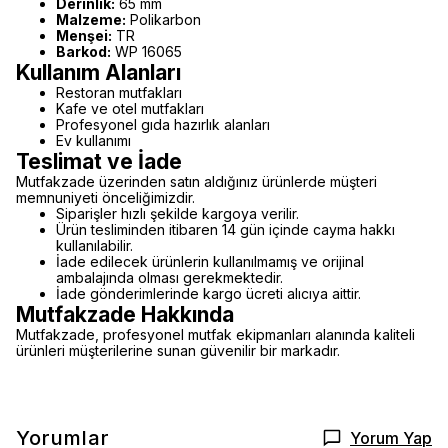
Derinlik:
65 mm
Malzeme:
Polikarbon
Menşei:
TR
Barkod:
WP 16065
Kullanım Alanları
Restoran mutfakları
Kafe ve otel mutfakları
Profesyonel gıda hazırlık alanları
Ev kullanımı
Teslimat ve İade
Mutfakzade üzerinden satın aldığınız ürünlerde müşteri
memnuniyeti önceliğimizdir.
Siparişler hızlı şekilde kargoya verilir.
Ürün tesliminden itibaren 14 gün içinde cayma hakkı
kullanılabilir.
İade edilecek ürünlerin kullanılmamış ve orijinal
ambalajında olması gerekmektedir.
İade gönderimlerinde kargo ücreti alıcıya aittir.
Mutfakzade Hakkında
Mutfakzade, profesyonel mutfak ekipmanları alanında kaliteli
ürünleri müşterilerine sunan güvenilir bir markadır.
Yorumlar
Yorum Yap