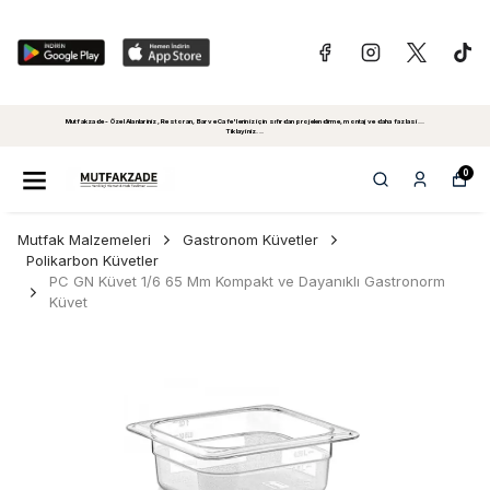
Mutfakzade - Özel Alanlariniz, Restoran, Bar ve Cafe'leriniz için sıfırdan projelendirme, montaj ve daha fazlasi...
Tiklayiniz...
0
Mutfak Malzemeleri
Gastronom Küvetler
Polikarbon Küvetler
PC GN Küvet 1/6 65 Mm Kompakt ve Dayanıklı Gastronorm
Küvet