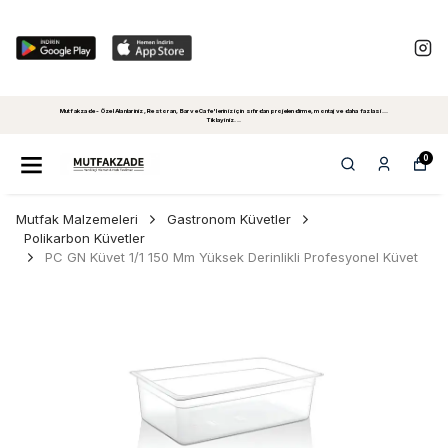
Mutfakzade - Özel Alanlariniz, Restoran, Bar ve Cafe'leriniz için sıfırdan projelendirme, montaj ve daha fazlasi...
Tiklayiniz...
0
Mutfak Malzemeleri
Gastronom Küvetler
Polikarbon Küvetler
PC GN Küvet 1/1 150 Mm Yüksek Derinlikli Profesyonel Küvet