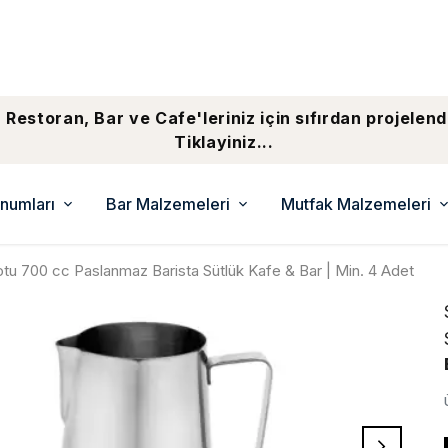
 Restoran, Bar ve Cafe'leriniz için sıfırdan projelend
Tiklayiniz...
numları
Bar Malzemeleri
Mutfak Malzemeleri
otu 700 cc Paslanmaz Barista Sütlük Kafe & Bar | Min. 4 Adet