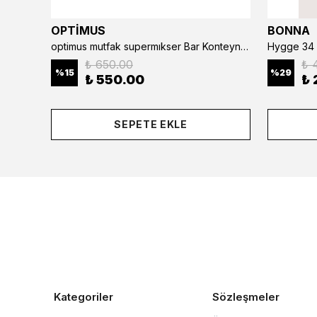
OPTİMUS
BONNA
optimus mutfak supermıkser Bar Konteyner 6'lı 50×16×9 cm Kapaklı Polikarbon Organizer Bar & Kafe
Hygge 34 
₺ 650.00
₺ 
%
15
%
29
₺ 550.00
₺ 
SEPETE EKLE
Kategoriler
Sözleşmeler