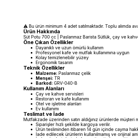
⚠️ Bu ürün minimum 4 adet satılmaktadır. Toplu alımda avant
Ürün Hakkında
Süt Potu 700 cc | Paslanmaz Barista Sütlük, çay ve kahve s
Öne Çıkan Özellikler
Dayanıklı ve uzun ömürlü kullanım
Profesyonel kafe ve mutfak kullanımına uygun
Kolay temizlenebilir yüzey
Ergonomik tasarım
Teknik Özellikler
Malzeme:
Paslanmaz çelik
Menşei:
TR
Barkod:
GRV-040-B
Kullanım Alanları
Çay ve kahve servisleri
Restoran ve kafe kullanımı
Otel ve işletme alanları
Ev kullanımı
Teslimat ve İade
Mutfakzade üzerinden satın aldığınız ürünlerde müşteri m
Siparişler hızlı şekilde kargoya verilir.
Ürün tesliminden itibaren 14 gün içinde cayma hakkı 
İade edilecek ürünlerin kullanılmamış ve orijinal a