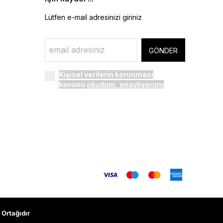
Lütfen e-mail adresinizi giriniz
GÖNDER
Kişisel verilerin korunması
kanunu
okudum, onaylıyorum
Ortağıdır