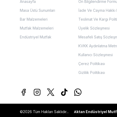
Anasayfa
Ön Bilgilendirme Form
Masa Üstü Sunumları
İade Ve Cayma Hakkı P
Bar Malzemeleri
Teslimat Ve Kargı Polit
Mutfak Malzemeleri
Üyelik Sözleşmesi
Endüstriyel Mutfak
Mesafeli Satış Sözleş
KVKK Aydınlatma Metn
Kullanıcı Sözleşmesi
Çerez Politikası
Gizlilik Politikası
©2026 Tüm Hakları Saklıdır...
ktan Endüstriyel Mutf
A