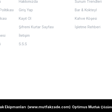
u
Hakkımızda
Sunum Trendleri
olitikası
Giriş Yap
Bar & Kokteyl
ikası
Kayıt Ol
Kahve Köşesi
Şifremi Kurtar Sayfası
İşletme Rehberi
mesi
İletişim
i
S.S.S
ak Ekipmanları (
www.mutfakzade.com
)
Optimus M
utfak Çözüm 