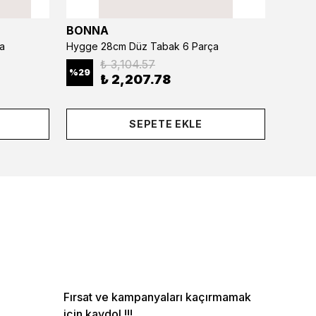
BONNA
BONN
a
Hygge 28cm Düz Tabak 6 Parça
₺ 3,104.57
%
29
%
29
₺ 2,207.78
SEPETE EKLE
Fırsat ve kampanyaları kaçırmamak
için kaydol !!!