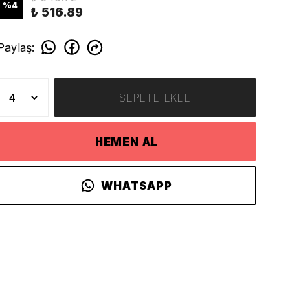
%
4
₺ 516.89
Paylaş
:
SEPETE EKLE
HEMEN AL
WHATSAPP