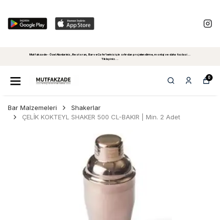
Mutfakzade - Özel Alanlariniz, Restoran, Bar ve Cafe'leriniz için sıfırdan projelendirme, montaj ve daha fazlasi...
Tiklayiniz...
0
Bar Malzemeleri
Shakerlar
ÇELİK KOKTEYL SHAKER 500 CL-BAKIR | Min. 2 Adet