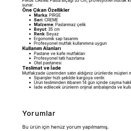
PİRGE CREME Pasta Biçaği 35 Cm, profesyonel mutfak kull
sunar.
Öne Çıkan Özellikler
Marka
: PİRGE
Seri
: CREME
Malzeme
: Paslanmaz çelik
Boyut
: 35 cm
Renk
: Beyaz
Ergonomik sap tasarımı
Profesyonel mutfak kullanımına uygun
Kullanım Alanları
Pastane ve kafe mutfakları
Profesyonel tatlı hazırlama
Otel pastanesi
Teslimat ve İade
Mutfakzade üzerinden satın aldığınız ürünlerde müşteri m
Siparişler hızlı şekilde kargoya verilir.
Ürün tesliminden itibaren 14 gün içinde cayma hakkı 
İade edilecek ürünlerin orijinal ambalajında ve kul
Yorumlar
Bu ürün için henüz yorum yapılmamış.