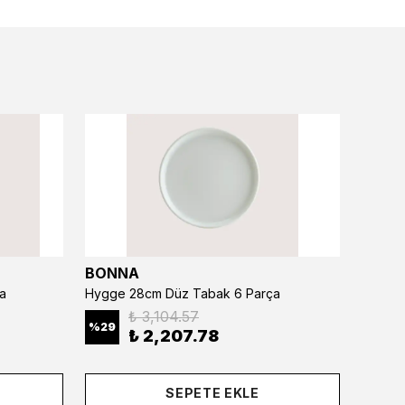
BONNA
BONN
a
Hygge 28cm Düz Tabak 6 Parça
₺ 3,104.57
%
29
%
29
₺ 2,207.78
SEPETE EKLE