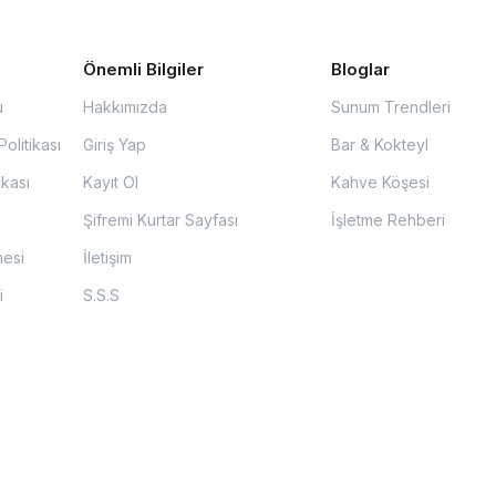
Önemli Bilgiler
Bloglar
u
Hakkımızda
Sunum Trendleri
olitikası
Giriş Yap
Bar & Kokteyl
ikası
Kayıt Ol
Kahve Köşesi
Şifremi Kurtar Sayfası
İşletme Rehberi
mesi
İletişim
i
S.S.S