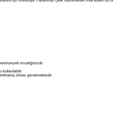
anımı için üretilmiştir. Paslanmaz çelik malzemeden imal edilen bu 
emnuniyeti önceliğimizdir.
kullanılabilir.
lanılmamış olması gerekmektedir.