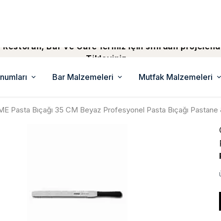
 Restoran, Bar ve Cafe'leriniz için sıfırdan projelend
Tiklayiniz...
numları
Bar Malzemeleri
Mutfak Malzemeleri
E Pasta Bıçağı 35 CM Beyaz Profesyonel Pasta Bıçağı Pastane 