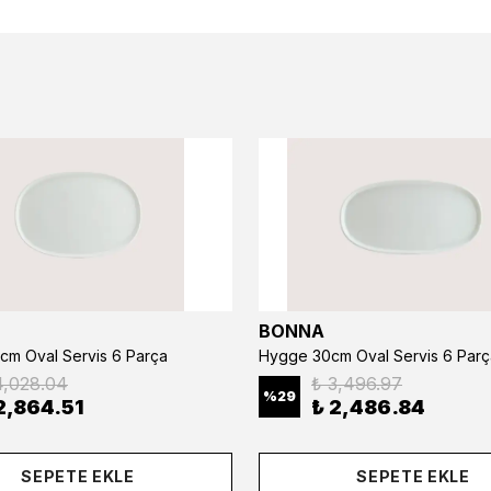
BONNA
cm Oval Servis 6 Parça
Hygge 30cm Oval Servis 6 Parç
4,028.04
₺ 3,496.97
%
29
2,864.51
₺ 2,486.84
SEPETE EKLE
SEPETE EKLE