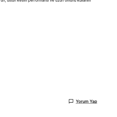
ürün, üstün kesim performansı ve uzun ömürlü kullanım
Yorum Yap