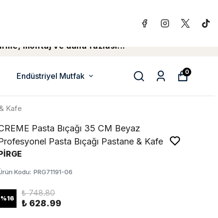
irme, montaj ve daha fazlasi...
0
Endüstriyel Mutfak
& Kafe
CREME Pasta Bıçağı 35 CM Beyaz
Profesyonel Pasta Bıçağı Pastane & Kafe
PİRGE
Ürün Kodu
:
PRG71191-06
₺ 748.80
%
16
₺ 628.99