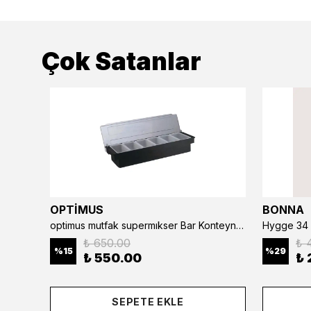
Çok Satanlar
OPTİMUS
BONNA
optimus mutfak supermıkser Bar Konteyner 6'lı 50×16×9 cm Kapaklı Polikarbon Organizer Bar & Kafe
Hygge 34 
₺ 650.00
₺ 
%
15
%
29
₺ 550.00
₺ 
SEPETE EKLE