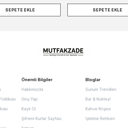
SEPETE EKLE
SEPETE EKLE
Önemli Bilgiler
Bloglar
u
Hakkımızda
Sunum Trendleri
olitikası
Giriş Yap
Bar & Kokteyl
ikası
Kayıt Ol
Kahve Köşesi
Şifremi Kurtar Sayfası
İşletme Rehberi