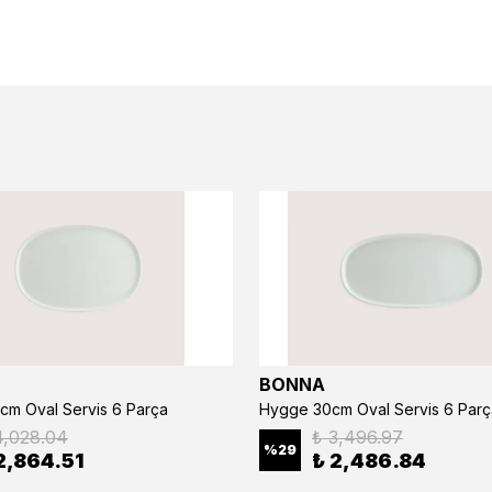
BONNA
cm Oval Servis 6 Parça
Hygge 30cm Oval Servis 6 Parç
4,028.04
₺ 3,496.97
%
29
2,864.51
₺ 2,486.84