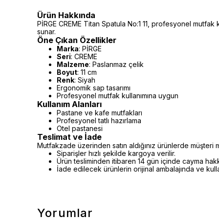
Ürün Hakkında
PİRGE CREME Titan Spatula No:1 11, profesyonel mutfak ku
sunar.
Öne Çıkan Özellikler
Marka
: PİRGE
Seri
: CREME
Malzeme
: Paslanmaz çelik
Boyut
: 11 cm
Renk
: Siyah
Ergonomik sap tasarımı
Profesyonel mutfak kullanımına uygun
Kullanım Alanları
Pastane ve kafe mutfakları
Profesyonel tatlı hazırlama
Otel pastanesi
Teslimat ve İade
Mutfakzade üzerinden satın aldığınız ürünlerde müşteri m
Siparişler hızlı şekilde kargoya verilir.
Ürün tesliminden itibaren 14 gün içinde cayma hakkı 
İade edilecek ürünlerin orijinal ambalajında ve kul
Yorumlar