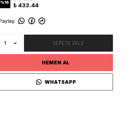
%
16
₺ 433.44
Paylaş
:
SEPETE EKLE
HEMEN AL
WHATSAPP