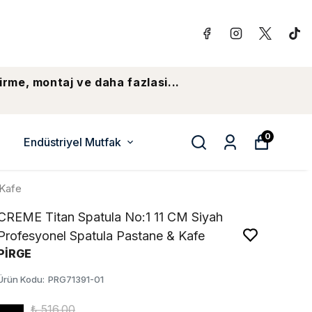
irme, montaj ve daha fazlasi...
0
Endüstriyel Mutfak
 Kafe
CREME Titan Spatula No:1 11 CM Siyah
Profesyonel Spatula Pastane & Kafe
PİRGE
Ürün Kodu
:
PRG71391-01
₺ 516.00