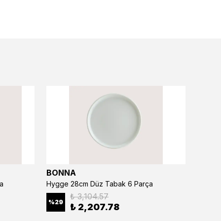
BONNA
BONN
a
Hygge 28cm Düz Tabak 6 Parça
₺ 3,104.57
%
29
%
29
₺ 2,207.78