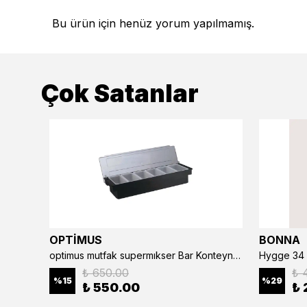
Bu ürün için henüz yorum yapılmamış.
Çok Satanlar
OPTİMUS
BONNA
optimus mutfak supermıkser Bar Konteyner 6'lı 50×16×9 cm Kapaklı Polikarbon Organizer Bar & Kafe
Hygge 34 
₺ 650.00
₺ 
%
15
%
29
₺ 550.00
₺ 