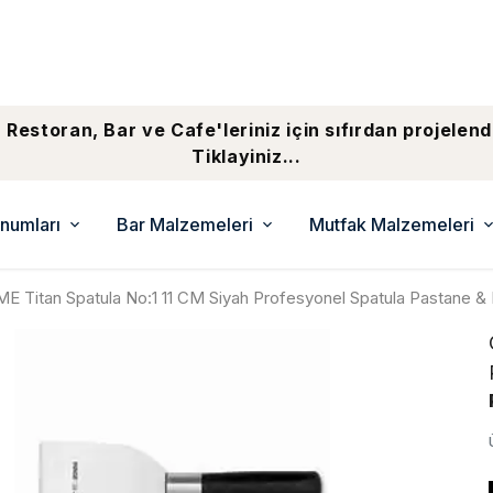
 Restoran, Bar ve Cafe'leriniz için sıfırdan projelend
Tiklayiniz...
numları
Bar Malzemeleri
Mutfak Malzemeleri
E Titan Spatula No:1 11 CM Siyah Profesyonel Spatula Pastane &