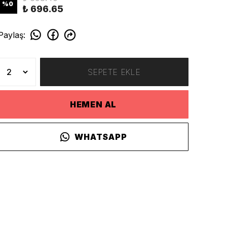
%
0
₺ 696.65
Paylaş
:
SEPETE EKLE
HEMEN AL
WHATSAPP