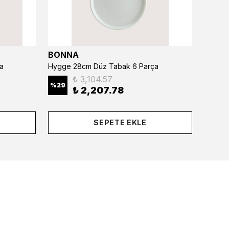
BONNA
BONN
a
Hygge 28cm Düz Tabak 6 Parça
₺ 3,104.57
%
29
%
29
₺ 2,207.78
SEPETE EKLE