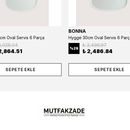
BONNA
cm Oval Servis 6 Parça
Hygge 30cm Oval Servis 6 Parç
4,028.04
₺ 3,496.97
%
29
2,864.51
₺ 2,486.84
SEPETE EKLE
SEPETE EKLE