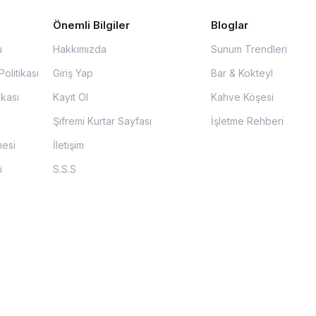
Önemli Bilgiler
Bloglar
u
Hakkımızda
Sunum Trendleri
olitikası
Giriş Yap
Bar & Kokteyl
ikası
Kayıt Ol
Kahve Köşesi
Şifremi Kurtar Sayfası
İşletme Rehberi
mesi
İletişim
i
S.S.S