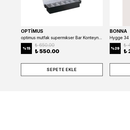
OPTİMUS
BONNA
optimus mutfak supermıkser Bar Konteyner 6'lı 50×16×9 cm Kapaklı Polikarbon Organizer Bar & Kafe
Hygge 34 
₺ 650.00
₺ 
%
15
%
29
₺ 550.00
₺ 
SEPETE EKLE