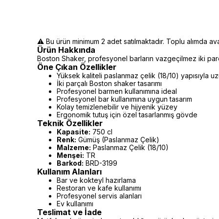
⚠️ Bu ürün minimum 2 adet satılmaktadır. Toplu alımda avant
Ürün Hakkında
Boston Shaker, profesyonel barların vazgeçilmez iki parç
Öne Çıkan Özellikler
Yüksek kaliteli paslanmaz çelik (18/10) yapısıyla u
İki parçalı Boston shaker tasarımı
Profesyonel barmen kullanımına ideal
Profesyonel bar kullanımına uygun tasarım
Kolay temizlenebilir ve hijyenik yüzey
Ergonomik tutuş için özel tasarlanmış gövde
Teknik Özellikler
Kapasite:
750 cl
Renk:
Gümüş (Paslanmaz Çelik)
Malzeme:
Paslanmaz Çelik (18/10)
Menşei:
TR
Barkod:
BRD-3199
Kullanım Alanları
Bar ve kokteyl hazırlama
Restoran ve kafe kullanımı
Profesyonel servis alanları
Ev kullanımı
Teslimat ve İade