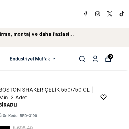
irme, montaj ve daha fazlasi...
0
Endüstriyel Mutfak
BOSTON SHAKER ÇELİK 550/750 CL |
Min. 2 Adet
BİRADLI
Ürün Kodu
:
BRD-3199
₺ 698.40