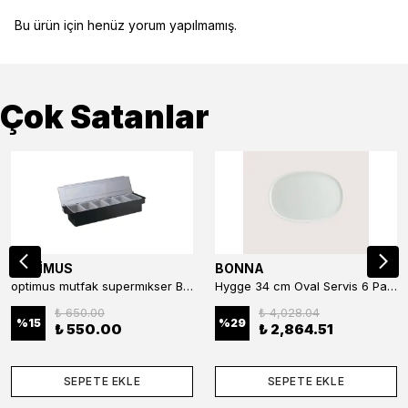
Bu ürün için henüz yorum yapılmamış.
Çok Satanlar
OPTİMUS
BONNA
optimus mutfak supermıkser Bar Konteyner 6'lı 50×16×9 cm Kapaklı Polikarbon Organizer Bar & Kafe
Hygge 34 cm Oval Servis 6 Parça
₺ 650.00
₺ 4,028.04
%
15
%
29
₺ 550.00
₺ 2,864.51
SEPETE EKLE
SEPETE EKLE