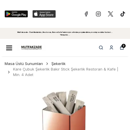
Mutfakzade - Özel Alanlariniz, Restoran, Bar ve Cafe'leriniz için sıfırdan projelendirme, montaj ve daha fazlasi...
Tiklayiniz...
0
Masa Üstü Sunumları
Şekerlik
Kare Çubuk Şekerlik Bakır Stick Şekerlik Restoran & Kafe |
Min. 4 Adet