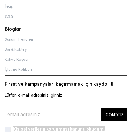
İletişim
S.S.S
Bloglar
Sunum Trendleri
Bar & Kokteyl
Kahve Köşesi
İşletme Rehberi
Fırsat ve kampanyaları kaçırmamak için kaydol !!!
Lütfen e-mail adresinizi giriniz
GÖNDER
Kişisel verilerin korunması kanunu
okudum,