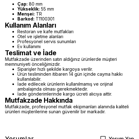
Çap:
80 mm
Yükseklik:
55 mm
Menşei:
TR
Barkod:
T1100301
Kullanım Alanları
Restoran ve kafe mutfakları
Otel ve işletme alanları
Profesyonel servis sunumları
Ev kullanımı
Teslimat ve İade
Mutfakzade üzerinden satın aldığınız ürünlerde müşteri
memnuniyeti önceliğimizdir.
Siparişler hızlı şekilde kargoya verilir.
Ürün tesliminden itibaren 14 gün içinde cayma hakkı
kullanılabilir.
İade edilecek ürünlerin kullanılmamış ve orijinal
ambalajında olması gerekmektedir.
İade gönderimlerinde kargo ücreti alıcıya aittir.
Mutfakzade Hakkında
Mutfakzade, profesyonel mutfak ekipmanları alanında kaliteli
ürünleri müşterilerine sunan güvenilir bir markadır.
Yorumlar
Yorum Yap