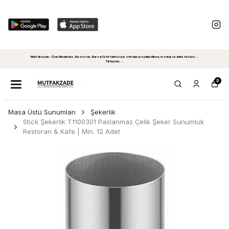
Mutfakzade - Özel Alanlariniz, Restoran, Bar ve Cafe'leriniz için sıfırdan projelendirme, montaj ve daha fazlasi...
Tiklayiniz...
0
Masa Üstü Sunumları
Şekerlik
Stick Şekerlik T1100301 Paslanmaz Çelik Şeker Sunumluk
Restoran & Kafe | Min. 12 Adet