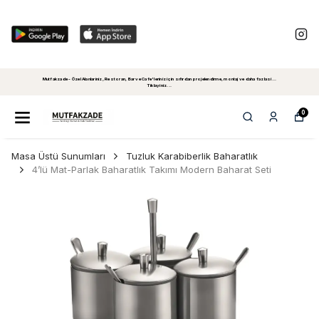
Mutfakzade - Özel Alanlariniz, Restoran, Bar ve Cafe'leriniz için sıfırdan projelendirme, montaj ve daha fazlasi...
Tiklayiniz...
0
Masa Üstü Sunumları
Tuzluk Karabiberlik Baharatlık
4’lü Mat-Parlak Baharatlık Takımı Modern Baharat Seti