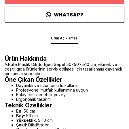
WHATSAPP
Ürün Açıklaması
Ürün Hakkında
A.Büfe Plastik Dikdörtgen Sepet 50x50x5/10 cm, ekmek ve
çeşitli gıda ürünlerinin servis edilmesi için tasarlanmış dayanıklı
bir sunum sepetidir.
Öne Çıkan Özellikler
Dayanıklı ve uzun ömürlü kullanım
Profesyonel mutfak kullanımına uygun
Kolay temizlenebilir yüzey
Ergonomik tasarım
Teknik Özellikler
En:
50 cm
Boy:
50 cm
Yükseklik:
5-10 cm
Şekil:
Dikdörtgen