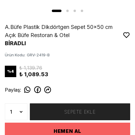
A.Büfe Plastik Dikdörtgen Sepet 50x50 cm
Açık Büfe Restoran & Otel
BİRADLI
Ürün Kodu
:
GRV-2419-B
₺ 1,139.76
%
4
₺ 1,089.53
Paylaş
:
SEPETE EKLE
HEMEN AL