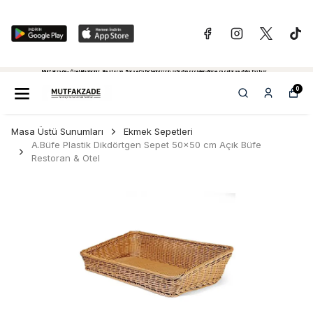
Mutfakzade - Özel Alanlariniz, Restoran, Bar ve Cafe'leriniz için sıfırdan projelendirme, montaj ve daha fazlasi...
Tiklayiniz...
0
Masa Üstü Sunumları
Ekmek Sepetleri
A.Büfe Plastik Dikdörtgen Sepet 50x50 cm Açık Büfe
Restoran & Otel