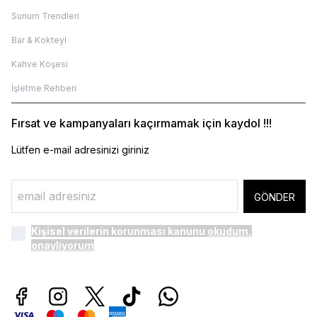
Sunum Trendleri
Bar & Kokteyl
Kahve Köşesi
İşletme Rehberi
Fırsat ve kampanyaları kaçırmamak için kaydol !!!
Lütfen e-mail adresinizi giriniz
GÖNDER
Kişisel verilerin korunması kanunu
okudum,
onaylıyorum