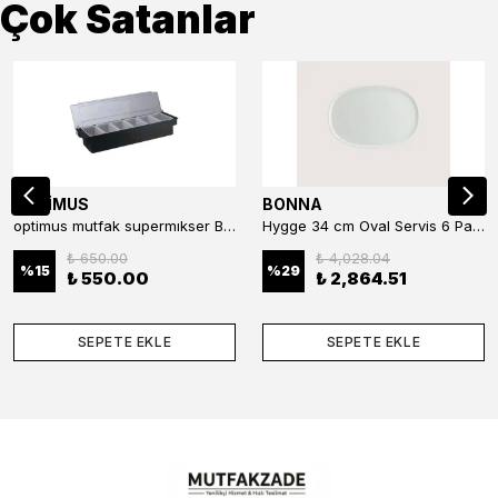
Çok Satanlar
OPTİMUS
BONNA
optimus mutfak supermıkser Bar Konteyner 6'lı 50×16×9 cm Kapaklı Polikarbon Organizer Bar & Kafe
Hygge 34 cm Oval Servis 6 Parça
₺ 650.00
₺ 4,028.04
%
15
%
29
₺ 550.00
₺ 2,864.51
SEPETE EKLE
SEPETE EKLE