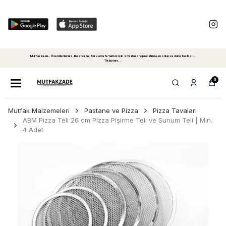
Mutfakzade - Özel Alanlariniz, Restoran, Bar ve Cafe'leriniz için sıfırdan projelendirme, montaj ve daha fazlasi...
Tiklayiniz...
0
Mutfak Malzemeleri
Pastane ve Pizza
Pizza Tavaları
ABM Pizza Teli 26 cm Pizza Pişirme Teli ve Sunum Teli | Min.
4 Adet