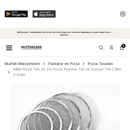
Mutfakzade - Özel Alanlariniz, Restoran, Bar ve Cafe'leriniz için sıfırdan projelendirme, montaj ve daha fazlasi...
Tiklayiniz...
0
Mutfak Malzemeleri
Pastane ve Pizza
Pizza Tavaları
ABM Pizza Teli 32 cm Pizza Pişirme Teli ve Sunum Teli | Min.
2 Adet