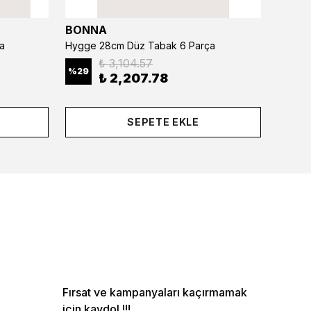
BONNA
BONN
a
Hygge 28cm Düz Tabak 6 Parça
₺ 3,104.57
%
29
%
29
₺ 2,207.78
SEPETE EKLE
Fırsat ve kampanyaları kaçırmamak
için kaydol !!!