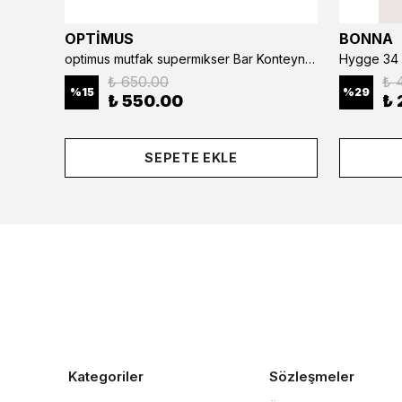
OPTİMUS
BONNA
optimus mutfak supermıkser Bar Konteyner 6'lı 50×16×9 cm Kapaklı Polikarbon Organizer Bar & Kafe
Hygge 34 
₺ 650.00
₺ 
%
15
%
29
₺ 550.00
₺ 
SEPETE EKLE
Kategoriler
Sözleşmeler