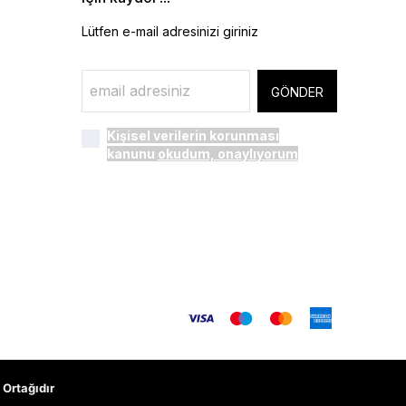
Lütfen e-mail adresinizi giriniz
GÖNDER
Kişisel verilerin korunması
kanunu
okudum, onaylıyorum
Ortağıdır