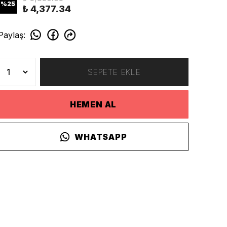
%
25
₺ 4,377.34
Paylaş
:
SEPETE EKLE
HEMEN AL
WHATSAPP