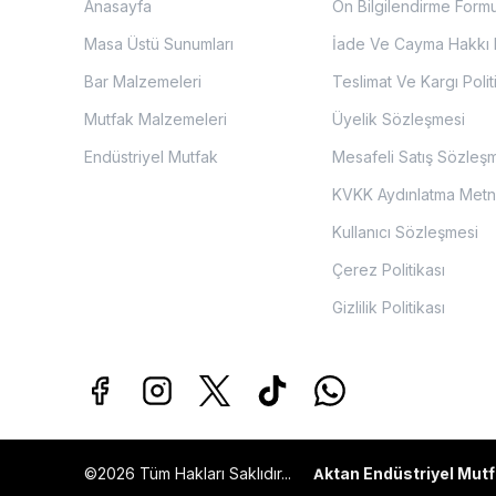
Anasayfa
Ön Bilgilendirme Form
Masa Üstü Sunumları
İade Ve Cayma Hakkı P
Bar Malzemeleri
Teslimat Ve Kargı Polit
Mutfak Malzemeleri
Üyelik Sözleşmesi
Endüstriyel Mutfak
Mesafeli Satış Sözleş
KVKK Aydınlatma Metn
Kullanıcı Sözleşmesi
Çerez Politikası
Gizlilik Politikası
©2026 Tüm Hakları Saklıdır...
ktan Endüstriyel Mutf
A