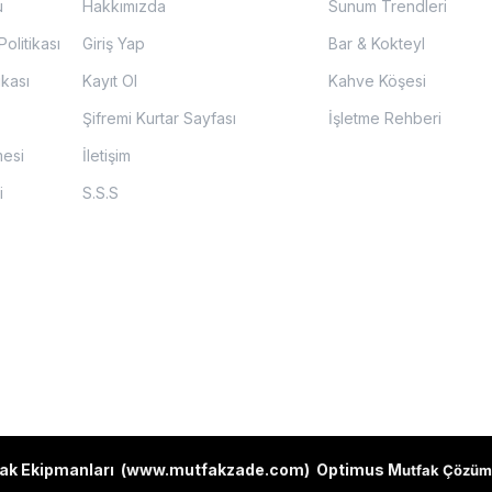
u
Hakkımızda
Sunum Trendleri
olitikası
Giriş Yap
Bar & Kokteyl
ikası
Kayıt Ol
Kahve Köşesi
Şifremi Kurtar Sayfası
İşletme Rehberi
mesi
İletişim
i
S.S.S
ak Ekipmanları (
www.mutfakzade.com
)
Optimus M
utfak Çözüm 