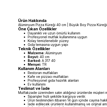
Ürün Hakkında
Alüminyum Pizza Küreği 40 cm | Büyük Boy Pizza Küreği ve
Öne Çıkan Özellikler
Dayanıklı ve uzun ömürlü kullanım
Profesyonel mutfak kullanımına uygun
Kolay temizlenebilir yüzey
Gıda temasına uygun yapı
Teknik Özellikler
Malzeme:
Alüminyum
Boyut:
40 cm
Barkod:
A 317 40
Menşei:
TR
Kullanım Alanları
Restoran mutfakları
Kafe ve pizzacı mutfakları
Profesyonel gıda hazırlık alanları
Ev kullanımı
Teslimat ve İade
Mutfakzade üzerinden satın aldığınız ürünlerde müşteri m
Siparişler hızlı şekilde kargoya verilir.
Ürün tesliminden itibaren 14 gün içinde cayma hakkı 
İade edilecek ürünlerin kullanılmamış ve orijinal a