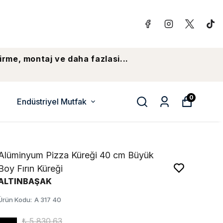
irme, montaj ve daha fazlasi...
0
Endüstriyel Mutfak
Alüminyum Pizza Küreği 40 cm Büyük
Boy Fırın Küreği
ALTINBAŞAK
Ürün Kodu
:
A 317 40
₺ 5,830.63