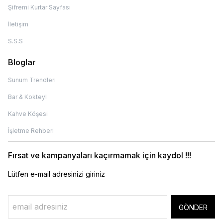
Şifremi Kurtar Sayfası
İletişim
S.S.S
Bloglar
Sunum Trendleri
Bar & Kokteyl
Kahve Köşesi
İşletme Rehberi
Fırsat ve kampanyaları kaçırmamak için kaydol !!!
Lütfen e-mail adresinizi giriniz
GÖNDER