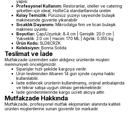
yapısı
Profesyonel Kullanım:
Restoranlar, oteller ve catering
şirketleri için ideal, HoReCa standartlarında üretim
Kolay Temizlik:
Pürüzsüz yüzeyi sayesinde bulaşık
makinesinde güvenle yıkanabilir
Sıcaklık Dayanımı:
Mikrodalga fırın ve ticari bulaşık
makinesi uyumlu
Boyutlar:
Çap/Uzunluk: 8.4 cm | Genişlik: 20.0 cm |
Yükseklik: 2.0 cm | Hacim: 170 ML | Ağırlık: 0.355 kg
Ürün Kodu:
SLD8CRZK
Koleksiyon:
Bonna Solida
Teslimat ve İade
Mutfakzade üzerinden satın aldığınız ürünlerde müşteri
memnuniyeti önceliğimizdir.
Siparişler hızlı şekilde kargoya verilir.
Ürün tesliminden itibaren 14 gün içinde cayma hakkı
kullanılabilir.
İade edilecek ürünlerin kullanılmamış, orijinal ambalajında
ve tekrar satışa uygun olması gerekmektedir.
İade gönderimlerinde kargo ücreti alıcıya aittir.
Mutfakzade Hakkında
Mutfakzade, profesyonel mutfak ekipmanları alanında kaliteli
ürünleri müşterilerine sunan güvenilir bir markadır.