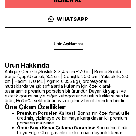
WHATSAPP
Ürün Açıklaması
Ürün Hakkında
Antique Çerezlik/Sosluk 8 x 4.5 cm -170 ml | Bonna Solida
Serisi (Çap/Uzunluk: 8.4 cm | Genişlik: 20.0 cm | Yükseklik: 2.0
cm | Hacim: 170 ML | Ağırlık: 0.355 kg), profesyonel
mutfaklarda ve şık sofralarda kullanım için özel olarak
tasarlanmış premium porselen bir üründür. Dayanıklı yapısı ve
estetik görünümüyle diğer kategorisinde üstün kalite sunan bu
ürün, HoReCa sektörünün vazgeçilmez tercihlerinden biridir.
Öne Çıkan Özellikler
Premium Porselen Kalitesi:
Bonna'nın özel formülü ile
üretilmiş, çizilmeye ve kırılmaya karşı dayanıklı premium
porselen malzeme
Ömür Boyu Kenar Çıtlama Garantisi:
Bonna'nın ömür
boyu Edge Chip garantisi ile korunan dayanıklı kenar