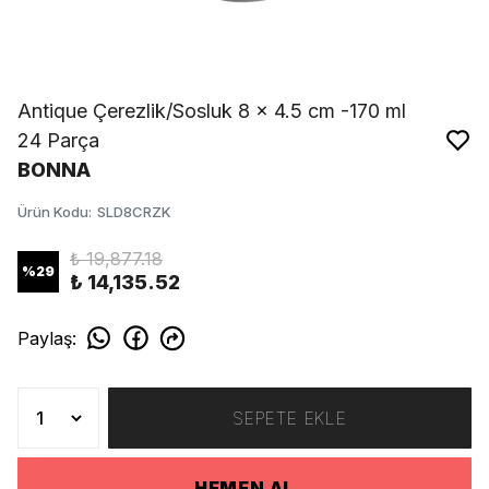
Antique Çerezlik/Sosluk 8 x 4.5 cm -170 ml
24 Parça
BONNA
Ürün Kodu
:
SLD8CRZK
₺ 19,877.18
%
29
₺ 14,135.52
Paylaş
:
SEPETE EKLE
HEMEN AL