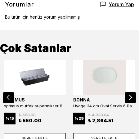
Yorumlar
Yorum Yap
Bu ürün için henüz yorum yapılmamış.
Çok Satanlar
OPTİMUS
BONNA
optimus mutfak supermıkser Bar Konteyner 6'lı 50×16×9 cm Kapaklı Polikarbon Organizer Bar & Kafe
Hygge 34 cm Oval Servis 6 Parça
₺ 650.00
₺ 4,028.04
%
15
%
29
₺ 550.00
₺ 2,864.51
SEPETE EKLE
SEPETE EKLE