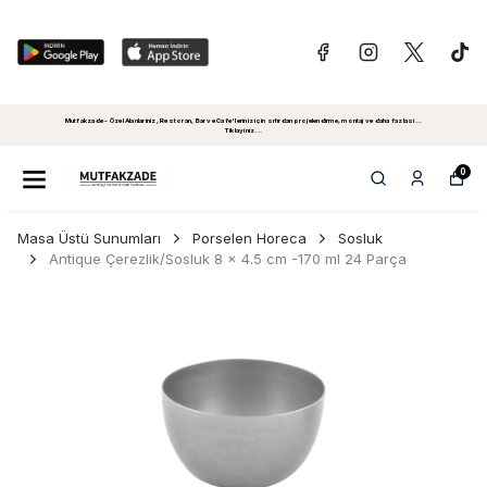
Mutfakzade - Özel Alanlariniz, Restoran, Bar ve Cafe'leriniz için sıfırdan projelendirme, montaj ve daha fazlasi...
Tiklayiniz...
0
Masa Üstü Sunumları
Porselen Horeca
Sosluk
Antique Çerezlik/Sosluk 8 x 4.5 cm -170 ml 24 Parça