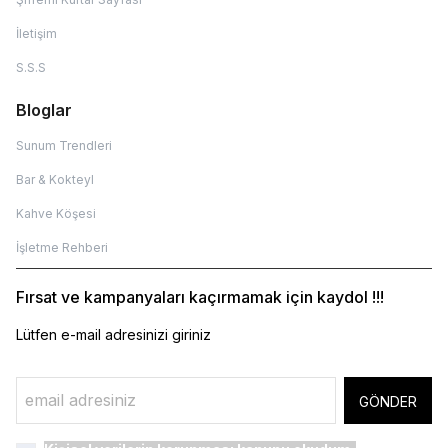
İletişim
S.S.S
Bloglar
Sunum Trendleri
Bar & Kokteyl
Kahve Köşesi
İşletme Rehberi
Fırsat ve kampanyaları kaçırmamak için kaydol !!!
Lütfen e-mail adresinizi giriniz
GÖNDER