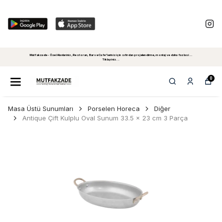
Mutfakzade - Özel Alanlariniz, Restoran, Bar ve Cafe'leriniz için sıfırdan projelendirme, montaj ve daha fazlasi...
Tiklayiniz...
0
Masa Üstü Sunumları
Porselen Horeca
Diğer
Antique Çift Kulplu Oval Sunum 33.5 x 23 cm 3 Parça