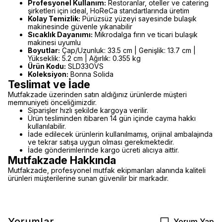
Profesyonel Kullanım:
Restoranlar, oteller ve catering
şirketleri için ideal, HoReCa standartlarında üretim
Kolay Temizlik:
Pürüzsüz yüzeyi sayesinde bulaşık
makinesinde güvenle yıkanabilir
Sıcaklık Dayanımı:
Mikrodalga fırın ve ticari bulaşık
makinesi uyumlu
Boyutlar:
Çap/Uzunluk: 33.5 cm | Genişlik: 13.7 cm |
Yükseklik: 5.2 cm | Ağırlık: 0.355 kg
Ürün Kodu:
SLD33OVS
Koleksiyon:
Bonna Solida
Teslimat ve İade
Mutfakzade üzerinden satın aldığınız ürünlerde müşteri
memnuniyeti önceliğimizdir.
Siparişler hızlı şekilde kargoya verilir.
Ürün tesliminden itibaren 14 gün içinde cayma hakkı
kullanılabilir.
İade edilecek ürünlerin kullanılmamış, orijinal ambalajında
ve tekrar satışa uygun olması gerekmektedir.
İade gönderimlerinde kargo ücreti alıcıya aittir.
Mutfakzade Hakkında
Mutfakzade, profesyonel mutfak ekipmanları alanında kaliteli
ürünleri müşterilerine sunan güvenilir bir markadır.
Yorumlar
Yorum Yap