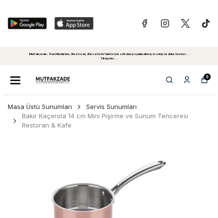
Mutfakzade - Özel Alanlariniz, Restoran, Bar ve Cafe'leriniz için sıfırdan projelendirme, montaj ve daha fazlasi...
Tiklayiniz...
0
Masa Üstü Sunumları
Servis Sunumları
Bakır Kaçerola 14 cm Mini Pişirme ve Sunum Tenceresi
Restoran & Kafe