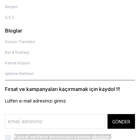
İletişim
S.S.S
Bloglar
Sunum Trendleri
Bar & Kokteyl
Kahve Köşesi
İşletme Rehberi
Fırsat ve kampanyaları kaçırmamak için kaydol !!!
Lütfen e-mail adresinizi giriniz
GÖNDER
Kişisel verilerin korunması kanunu
okudum,