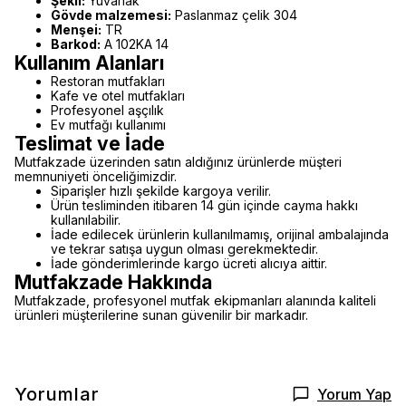
Şekil:
Yuvarlak
Gövde malzemesi:
Paslanmaz çelik 304
Menşei:
TR
Barkod:
A 102KA 14
Kullanım Alanları
Restoran mutfakları
Kafe ve otel mutfakları
Profesyonel aşçılık
Ev mutfağı kullanımı
Teslimat ve İade
Mutfakzade üzerinden satın aldığınız ürünlerde müşteri
memnuniyeti önceliğimizdir.
Siparişler hızlı şekilde kargoya verilir.
Ürün tesliminden itibaren 14 gün içinde cayma hakkı
kullanılabilir.
İade edilecek ürünlerin kullanılmamış, orijinal ambalajında
ve tekrar satışa uygun olması gerekmektedir.
İade gönderimlerinde kargo ücreti alıcıya aittir.
Mutfakzade Hakkında
Mutfakzade, profesyonel mutfak ekipmanları alanında kaliteli
ürünleri müşterilerine sunan güvenilir bir markadır.
Yorumlar
Yorum Yap