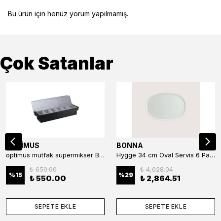
Bu ürün için henüz yorum yapılmamış.
Çok Satanlar
OPTİMUS
BONNA
optimus mutfak supermıkser Bar Konteyner 6'lı 50×16×9 cm Kapaklı Polikarbon Organizer Bar & Kafe
Hygge 34 cm Oval Servis 6 Parça
₺ 650.00
₺ 4,028.04
%
15
%
29
₺ 550.00
₺ 2,864.51
SEPETE EKLE
SEPETE EKLE