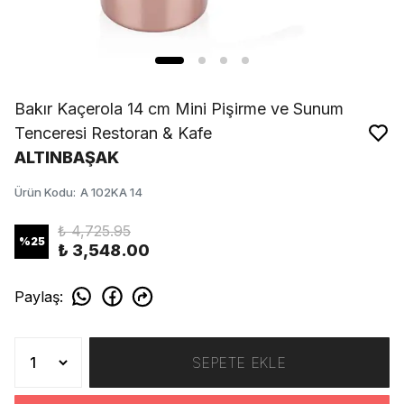
Bakır Kaçerola 14 cm Mini Pişirme ve Sunum
Tenceresi Restoran & Kafe
ALTINBAŞAK
Ürün Kodu
:
A 102KA 14
₺ 4,725.95
%
25
₺ 3,548.00
Paylaş
:
SEPETE EKLE