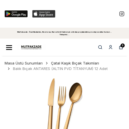
Mutfakzade - Özel Alanlariniz, Restoran, Bar ve Cafe'leriniz için sıfırdan projelendirme, montaj ve daha fazlasi...
Tiklayiniz...
0
Masa Üstü Sunumları
Çatal Kaşık Bıçak Takımları
Balık Bıçak ANTARES (ALTIN PVD TİTANYUM) 12 Adet