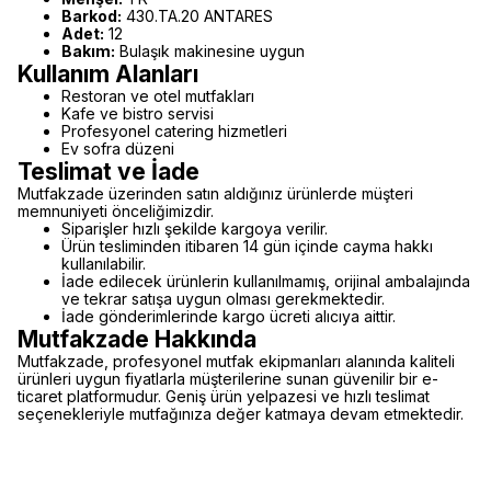
Barkod:
430.TA.20 ANTARES
Adet:
12
Bakım:
Bulaşık makinesine uygun
Kullanım Alanları
Restoran ve otel mutfakları
Kafe ve bistro servisi
Profesyonel catering hizmetleri
Ev sofra düzeni
Teslimat ve İade
Mutfakzade üzerinden satın aldığınız ürünlerde müşteri
memnuniyeti önceliğimizdir.
Siparişler hızlı şekilde kargoya verilir.
Ürün tesliminden itibaren 14 gün içinde cayma hakkı
kullanılabilir.
İade edilecek ürünlerin kullanılmamış, orijinal ambalajında
ve tekrar satışa uygun olması gerekmektedir.
İade gönderimlerinde kargo ücreti alıcıya aittir.
Mutfakzade Hakkında
Mutfakzade, profesyonel mutfak ekipmanları alanında kaliteli
ürünleri uygun fiyatlarla müşterilerine sunan güvenilir bir e-
ticaret platformudur. Geniş ürün yelpazesi ve hızlı teslimat
seçenekleriyle mutfağınıza değer katmaya devam etmektedir.