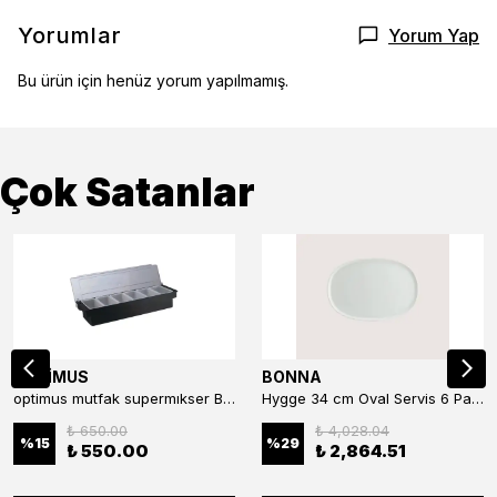
Yorumlar
Yorum Yap
Bu ürün için henüz yorum yapılmamış.
Çok Satanlar
OPTİMUS
BONNA
optimus mutfak supermıkser Bar Konteyner 6'lı 50×16×9 cm Kapaklı Polikarbon Organizer Bar & Kafe
Hygge 34 cm Oval Servis 6 Parça
₺ 650.00
₺ 4,028.04
%
15
%
29
₺ 550.00
₺ 2,864.51