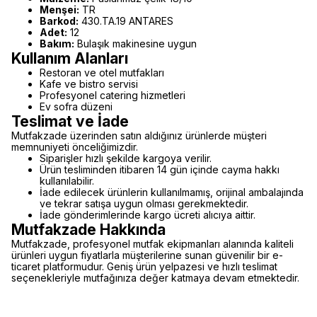
Menşei:
TR
Barkod:
430.TA.19 ANTARES
Adet:
12
Bakım:
Bulaşık makinesine uygun
Kullanım Alanları
Restoran ve otel mutfakları
Kafe ve bistro servisi
Profesyonel catering hizmetleri
Ev sofra düzeni
Teslimat ve İade
Mutfakzade üzerinden satın aldığınız ürünlerde müşteri
memnuniyeti önceliğimizdir.
Siparişler hızlı şekilde kargoya verilir.
Ürün tesliminden itibaren 14 gün içinde cayma hakkı
kullanılabilir.
İade edilecek ürünlerin kullanılmamış, orijinal ambalajında
ve tekrar satışa uygun olması gerekmektedir.
İade gönderimlerinde kargo ücreti alıcıya aittir.
Mutfakzade Hakkında
Mutfakzade, profesyonel mutfak ekipmanları alanında kaliteli
ürünleri uygun fiyatlarla müşterilerine sunan güvenilir bir e-
ticaret platformudur. Geniş ürün yelpazesi ve hızlı teslimat
seçenekleriyle mutfağınıza değer katmaya devam etmektedir.