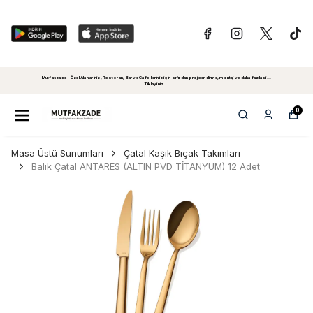
Mutfakzade - Özel Alanlariniz, Restoran, Bar ve Cafe'leriniz için sıfırdan projelendirme, montaj ve daha fazlasi...
Tiklayiniz...
0
Masa Üstü Sunumları
Çatal Kaşık Bıçak Takımları
Balık Çatal ANTARES (ALTIN PVD TİTANYUM) 12 Adet