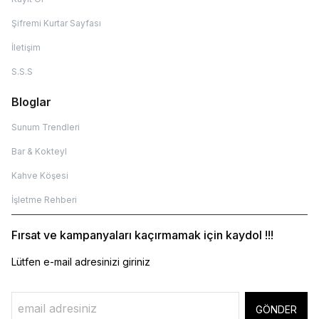
Şifremi Kurtar Sayfası
İletişim
S.S.S
Bloglar
Sunum Trendleri
Bar & Kokteyl
Kahve Köşesi
İşletme Rehberi
Fırsat ve kampanyaları kaçırmamak için kaydol !!!
Lütfen e-mail adresinizi giriniz
GÖNDER