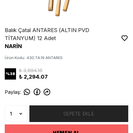
Balık Çatal ANTARES (ALTIN PVD
TİTANYUM) 12 Adet
NARİN
Ürün Kodu
:
430.TA.19 ANTARES
₺ 3,694.16
%
38
₺ 2,294.07
Paylaş
:
SEPETE EKLE
HEMEN AL