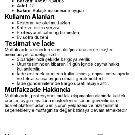
Barkod:
44519.PLAIDES
Adet:
12
Bakım:
Bulaşık makinesine uygun
Kullanım Alanları
Restoran ve otel mutfakları
Kafe ve bistro servisi
Profesyonel catering hizmetleri
Ev sofra düzeni
Teslimat ve İade
Mutfakzade üzerinden satın aldığınız ürünlerde müşteri
memnuniyeti önceliğimizdir.
Siparişler hızlı şekilde kargoya verilir.
Ürün tesliminden itibaren 14 gün içinde cayma hakkı
kullanılabilir.
İade edilecek ürünlerin kullanılmamış, orijinal ambalajında
ve tekrar satışa uygun olması gerekmektedir.
İade gönderimlerinde kargo ücreti alıcıya aittir.
Mutfakzade Hakkında
Mutfakzade, profesyonel mutfak ekipmanları alanında kaliteli
ürünleri uygun fiyatlarla müşterilerine sunan güvenilir bir e-
ticaret platformudur. Geniş ürün yelpazesi ve hızlı teslimat
seçenekleriyle mutfağınıza değer katmaya devam etmektedir.