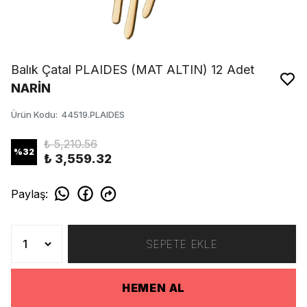
Balık Çatal PLAIDES (MAT ALTIN) 12 Adet
NARİN
Ürün Kodu
:
44519.PLAIDES
₺ 5,210.56
%
32
₺ 3,559.32
Paylaş
:
SEPETE EKLE
HEMEN AL