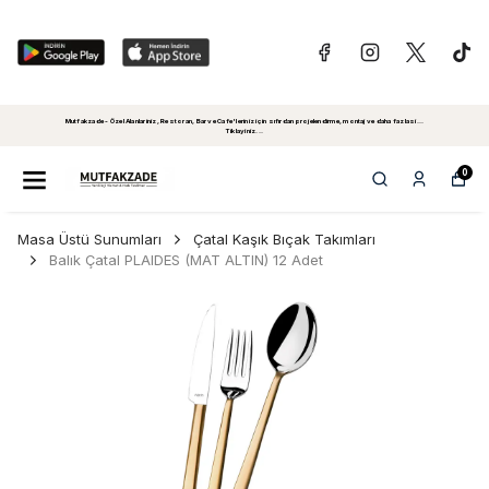
Mutfakzade - Özel Alanlariniz, Restoran, Bar ve Cafe'leriniz için sıfırdan projelendirme, montaj ve daha fazlasi...
Tiklayiniz...
0
Masa Üstü Sunumları
Çatal Kaşık Bıçak Takımları
Balık Çatal PLAIDES (MAT ALTIN) 12 Adet