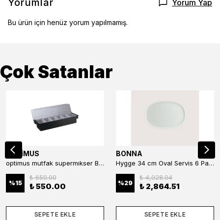
Yorumlar
Yorum Yap
Bu ürün için henüz yorum yapılmamış.
Çok Satanlar
OPTİMUS
BONNA
optimus mutfak supermıkser Bar Konteyner 6'lı 50×16×9 cm Kapaklı Polikarbon Organizer Bar & Kafe
Hygge 34 cm Oval Servis 6 Parça
₺ 650.00
₺ 4,028.04
%
15
%
29
₺ 550.00
₺ 2,864.51
SEPETE EKLE
SEPETE EKLE