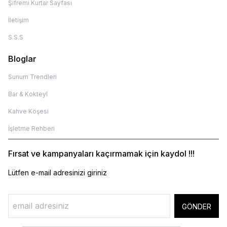
Şifremi Kurtar Sayfası
İletişim
S.S.S
Bloglar
Sunum Trendleri
Bar & Kokteyl
Kahve Köşesi
İşletme Rehberi
Fırsat ve kampanyaları kaçırmamak için kaydol !!!
Lütfen e-mail adresinizi giriniz
GÖNDER