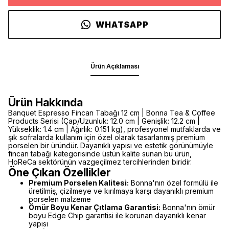
WHATSAPP
Ürün Açıklaması
Ürün Hakkında
Banquet Espresso Fincan Tabağı 12 cm | Bonna Tea & Coffee
Products Serisi (Çap/Uzunluk: 12.0 cm | Genişlik: 12.2 cm |
Yükseklik: 1.4 cm | Ağırlık: 0.151 kg), profesyonel mutfaklarda ve
şık sofralarda kullanım için özel olarak tasarlanmış premium
porselen bir üründür. Dayanıklı yapısı ve estetik görünümüyle
fincan tabağı kategorisinde üstün kalite sunan bu ürün,
HoReCa sektörünün vazgeçilmez tercihlerinden biridir.
Öne Çıkan Özellikler
Premium Porselen Kalitesi:
Bonna'nın özel formülü ile
üretilmiş, çizilmeye ve kırılmaya karşı dayanıklı premium
porselen malzeme
Ömür Boyu Kenar Çıtlama Garantisi:
Bonna'nın ömür
boyu Edge Chip garantisi ile korunan dayanıklı kenar
yapısı