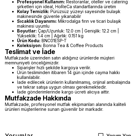
Profesyonel Kullanım:
Restoranlar, oteller ve catering
şirketleri için ideal, HoReCa standartlarında üretim
Kolay Temizlik:
Pürüzsüz yüzeyi sayesinde bulaşık
makinesinde güvenle yıkanabilir
Sıcaklık Dayanımı:
Mikrodalga fırın ve ticari bulaşık
makinesi uyumlu
Boyutlar:
Çap/Uzunluk: 12.0 cm | Genişlik: 12.2 cm |
Yükseklik: 1.4 cm | Ağırlık: 0.151 kg
Ürün Kodu:
BNC01ESP-T
Koleksiyon:
Bonna Tea & Coffee Products
Teslimat ve İade
Mutfakzade üzerinden satın aldığınız ürünlerde müşteri
memnuniyeti önceliğimizdir.
Siparişler hızlı şekilde kargoya verilir.
Ürün tesliminden itibaren 14 gün içinde cayma hakkı
kullanılabilir.
İade edilecek ürünlerin kullanılmamış, orijinal ambalajında
ve tekrar satışa uygun olması gerekmektedir.
İade gönderimlerinde kargo ücreti alıcıya aittir.
Mutfakzade Hakkında
Mutfakzade, profesyonel mutfak ekipmanları alanında kaliteli
ürünleri müşterilerine sunan güvenilir bir markadır.
Yorumlar
Yorum Yap