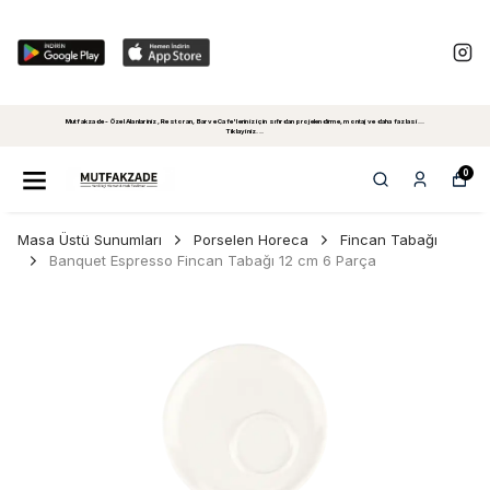
Mutfakzade - Özel Alanlariniz, Restoran, Bar ve Cafe'leriniz için sıfırdan projelendirme, montaj ve daha fazlasi...
Tiklayiniz...
0
Masa Üstü Sunumları
Porselen Horeca
Fincan Tabağı
Banquet Espresso Fincan Tabağı 12 cm 6 Parça