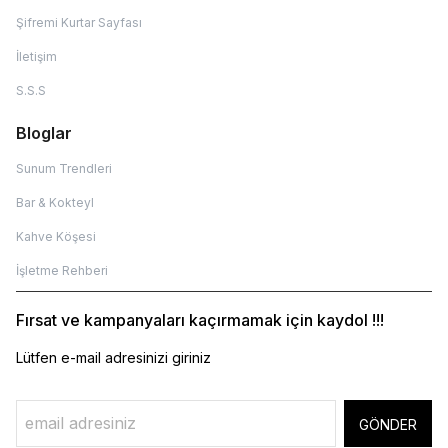
Şifremi Kurtar Sayfası
İletişim
S.S.S
Bloglar
Sunum Trendleri
Bar & Kokteyl
Kahve Köşesi
İşletme Rehberi
Fırsat ve kampanyaları kaçırmamak için kaydol !!!
Lütfen e-mail adresinizi giriniz
GÖNDER