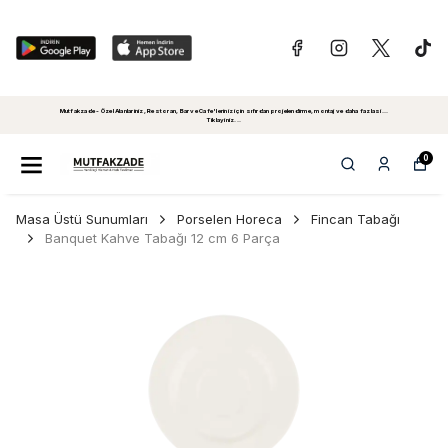
Mutfakzade - Özel Alanlariniz, Restoran, Bar ve Cafe'leriniz için sıfırdan projelendirme, montaj ve daha fazlasi...
Tiklayiniz...
0
Masa Üstü Sunumları
Porselen Horeca
Fincan Tabağı
Banquet Kahve Tabağı 12 cm 6 Parça