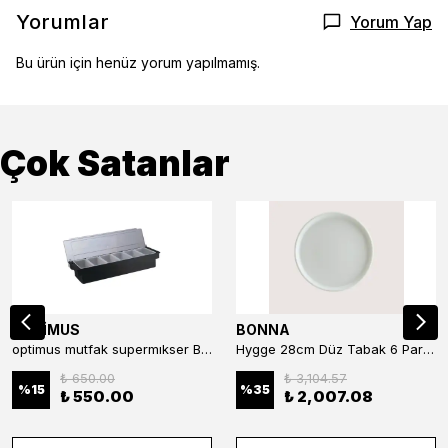
Yorumlar
Yorum Yap
Bu ürün için henüz yorum yapılmamış.
Çok Satanlar
OPTİMUS
BONNA
optimus mutfak supermıkser Bar Konteyner 6'lı 50×16×9 cm Kapaklı Polikarbon Organizer Bar & Kafe
Hygge 28cm Düz Tabak 6 Parça
₺ 650.00
₺ 3,104.57
%
15
%
35
₺ 550.00
₺ 2,007.08