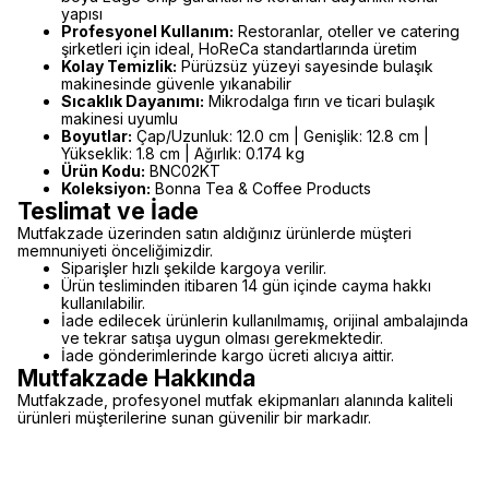
yapısı
Profesyonel Kullanım:
Restoranlar, oteller ve catering
şirketleri için ideal, HoReCa standartlarında üretim
Kolay Temizlik:
Pürüzsüz yüzeyi sayesinde bulaşık
makinesinde güvenle yıkanabilir
Sıcaklık Dayanımı:
Mikrodalga fırın ve ticari bulaşık
makinesi uyumlu
Boyutlar:
Çap/Uzunluk: 12.0 cm | Genişlik: 12.8 cm |
Yükseklik: 1.8 cm | Ağırlık: 0.174 kg
Ürün Kodu:
BNC02KT
Koleksiyon:
Bonna Tea & Coffee Products
Teslimat ve İade
Mutfakzade üzerinden satın aldığınız ürünlerde müşteri
memnuniyeti önceliğimizdir.
Siparişler hızlı şekilde kargoya verilir.
Ürün tesliminden itibaren 14 gün içinde cayma hakkı
kullanılabilir.
İade edilecek ürünlerin kullanılmamış, orijinal ambalajında
ve tekrar satışa uygun olması gerekmektedir.
İade gönderimlerinde kargo ücreti alıcıya aittir.
Mutfakzade Hakkında
Mutfakzade, profesyonel mutfak ekipmanları alanında kaliteli
ürünleri müşterilerine sunan güvenilir bir markadır.