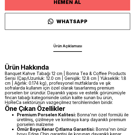
HEMEN AL
WHATSAPP
Ürün Açıklaması
Ürün Hakkında
Banquet Kahve Tabağı 12 cm | Bonna Tea & Coffee Products
Serisi (Çap/Uzunluk: 12.0 cm | Genişlik: 12.8 cm | Yükseklik: 1.8
cm | Ağırlık: 0.174 kg), profesyonel mutfaklarda ve şık
sofralarda kullanım için özel olarak tasarlanmış premium
porselen bir üründür. Dayanıklı yapısı ve estetik görünümüyle
fincan tabağı kategorisinde üstün kalite sunan bu ürün,
HoReCa sektörünün vazgeçilmez tercihlerinden biridir.
Öne Çıkan Özellikler
Premium Porselen Kalitesi:
Bonna'nın özel formülü ile
üretilmiş, çizilmeye ve kırılmaya karşı dayanıklı premium
porselen malzeme
Ömür Boyu Kenar Çıtlama Garantisi:
Bonna'nın ömür
boyu Edge Chip garantisi ile korunan dayanıklı kenar