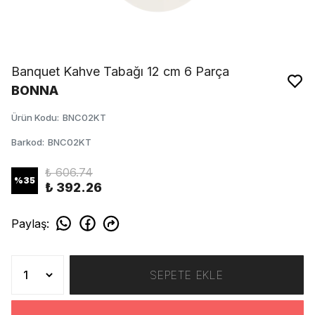
Banquet Kahve Tabağı 12 cm 6 Parça
BONNA
Ürün Kodu
:
BNC02KT
Barkod
:
BNC02KT
₺ 606.74
%
35
₺ 392.26
Paylaş
:
SEPETE EKLE