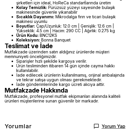
şirketleri için ideal, HoReCa standartlarında üretim
Kolay Temizlik:
Pürüzsüz yüzeyi sayesinde bulaşık
makinesinde güvenle yıkanabilir
Sıcaklık Dayanımı:
Mikrodalga fırın ve ticari bulaşık
makinesi uyumlu
Boyutlar:
Çap/Uzunluk: 12.0 cm | Genişlik: 12.6 cm |
Yükseklik: 4.5 cm | Hacim: 290 CC | Ağırlık: 0.275 kg
Ürün Kodu:
BNC12KS
Koleksiyon:
Bonna Banquet
Teslimat ve İade
Mutfakzade üzerinden satın aldığınız ürünlerde müşteri
memnuniyeti önceliğimizdir.
Siparişler hızlı şekilde kargoya verilir.
Ürün tesliminden itibaren 14 gün içinde cayma hakkı
kullanılabilir.
İade edilecek ürünlerin kullanılmamış, orijinal ambalajında
ve tekrar satışa uygun olması gerekmektedir.
İade gönderimlerinde kargo ücreti alıcıya aittir.
Mutfakzade Hakkında
Mutfakzade, profesyonel mutfak ekipmanları alanında kaliteli
ürünleri müşterilerine sunan güvenilir bir markadır.
Yorumlar
Yorum Yap