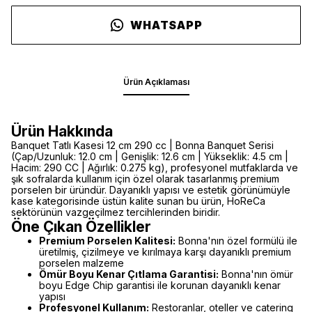
WHATSAPP
Ürün Açıklaması
Ürün Hakkında
Banquet Tatlı Kasesi 12 cm 290 cc | Bonna Banquet Serisi
(Çap/Uzunluk: 12.0 cm | Genişlik: 12.6 cm | Yükseklik: 4.5 cm |
Hacim: 290 CC | Ağırlık: 0.275 kg), profesyonel mutfaklarda ve
şık sofralarda kullanım için özel olarak tasarlanmış premium
porselen bir üründür. Dayanıklı yapısı ve estetik görünümüyle
kase kategorisinde üstün kalite sunan bu ürün, HoReCa
sektörünün vazgeçilmez tercihlerinden biridir.
Öne Çıkan Özellikler
Premium Porselen Kalitesi:
Bonna'nın özel formülü ile
üretilmiş, çizilmeye ve kırılmaya karşı dayanıklı premium
porselen malzeme
Ömür Boyu Kenar Çıtlama Garantisi:
Bonna'nın ömür
boyu Edge Chip garantisi ile korunan dayanıklı kenar
yapısı
Profesyonel Kullanım:
Restoranlar, oteller ve catering