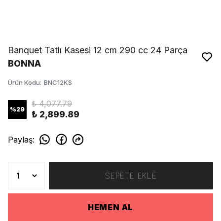
Banquet Tatlı Kasesi 12 cm 290 cc 24 Parça
BONNA
Ürün Kodu
:
BNC12KS
₺ 4,077.79
%
29
₺ 2,899.89
Paylaş
:
SEPETE EKLE
HEMEN AL