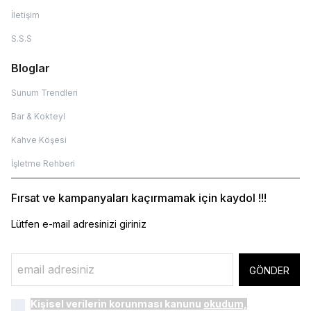
İletişim
S.S.S
Bloglar
Sunum Trendleri
Bar & Kokteyl
Kahve Köşesi
İşletme Rehberi
Fırsat ve kampanyaları kaçırmamak için kaydol !!!
Lütfen e-mail adresinizi giriniz
GÖNDER
Kişisel verilerin korunması kanunu
okudum,