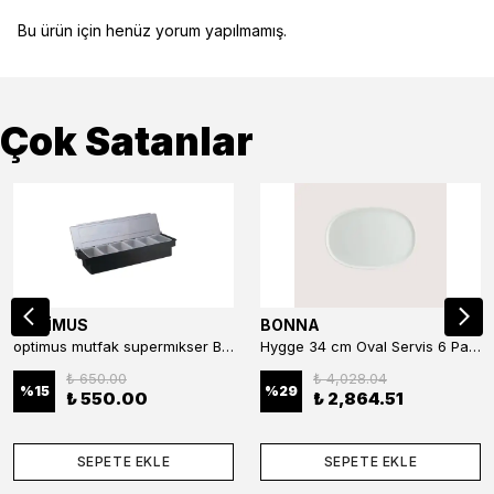
Bu ürün için henüz yorum yapılmamış.
Çok Satanlar
OPTİMUS
BONNA
optimus mutfak supermıkser Bar Konteyner 6'lı 50×16×9 cm Kapaklı Polikarbon Organizer Bar & Kafe
Hygge 34 cm Oval Servis 6 Parça
₺ 650.00
₺ 4,028.04
%
15
%
29
₺ 550.00
₺ 2,864.51
SEPETE EKLE
SEPETE EKLE