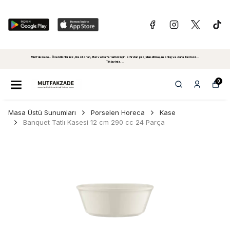
Mutfakzade - Özel Alanlariniz, Restoran, Bar ve Cafe'leriniz için sıfırdan projelendirme, montaj ve daha fazlasi...
Tiklayiniz...
0
Masa Üstü Sunumları
Porselen Horeca
Kase
Banquet Tatlı Kasesi 12 cm 290 cc 24 Parça