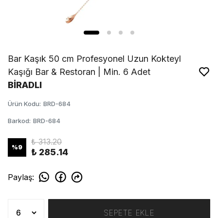
Bar Kaşık 50 cm Profesyonel Uzun Kokteyl
Kaşığı Bar & Restoran | Min. 6 Adet
BİRADLI
Ürün Kodu
:
BRD-684
Barkod
:
BRD-684
₺ 313.20
%
9
₺ 285.14
Paylaş
:
SEPETE EKLE