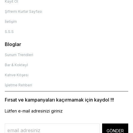
Kayıt Ol
Şifremi Kurtar Sayfası
İletişim
S.S.S
Bloglar
Sunum Trendleri
Bar & Kokteyl
Kahve Köşesi
İşletme Rehberi
Fırsat ve kampanyaları kaçırmamak için kaydol !!!
Lütfen e-mail adresinizi giriniz
GÖNDER