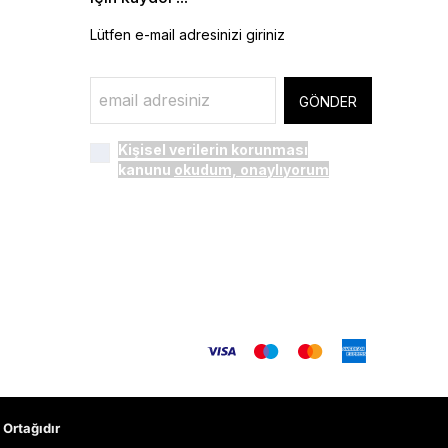
Lütfen e-mail adresinizi giriniz
GÖNDER
Kişisel verilerin korunması
kanunu
okudum, onaylıyorum
Ortağıdır