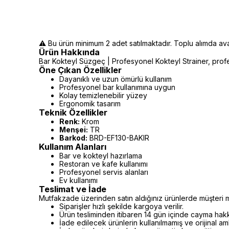
⚠️ Bu ürün minimum 2 adet satılmaktadır. Toplu alımda avant
Ürün Hakkında
Bar Kokteyl Süzgeç | Profesyonel Kokteyl Strainer, profes
Öne Çıkan Özellikler
Dayanıklı ve uzun ömürlü kullanım
Profesyonel bar kullanımına uygun
Kolay temizlenebilir yüzey
Ergonomik tasarım
Teknik Özellikler
Renk:
Krom
Menşei:
TR
Barkod:
BRD-EF130-BAKIR
Kullanım Alanları
Bar ve kokteyl hazırlama
Restoran ve kafe kullanımı
Profesyonel servis alanları
Ev kullanımı
Teslimat ve İade
Mutfakzade üzerinden satın aldığınız ürünlerde müşteri m
Siparişler hızlı şekilde kargoya verilir.
Ürün tesliminden itibaren 14 gün içinde cayma hakkı 
İade edilecek ürünlerin kullanılmamış ve orijinal a