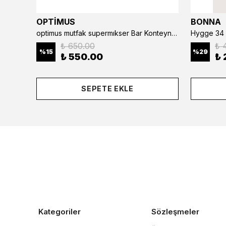
OPTİMUS
BONNA
optimus mutfak supermıkser Bar Konteyner 6'lı 50×16×9 cm Kapaklı Polikarbon Organizer Bar & Kafe
Hygge 34 
₺ 650.00
₺ 
%
15
%
29
₺ 550.00
₺ 
SEPETE EKLE
Kategoriler
Sözleşmeler