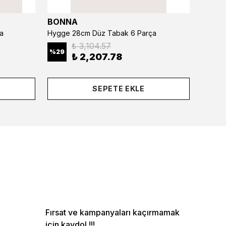
BONNA
BONN
a
Hygge 28cm Düz Tabak 6 Parça
₺ 3,104.57
%
29
%
29
₺ 2,207.78
SEPETE EKLE
Fırsat ve kampanyaları kaçırmamak
için kaydol !!!