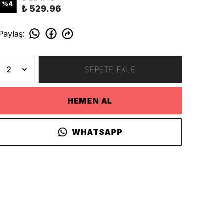
%
4
₺ 529.96
Paylaş
:
SEPETE EKLE
HEMEN AL
WHATSAPP