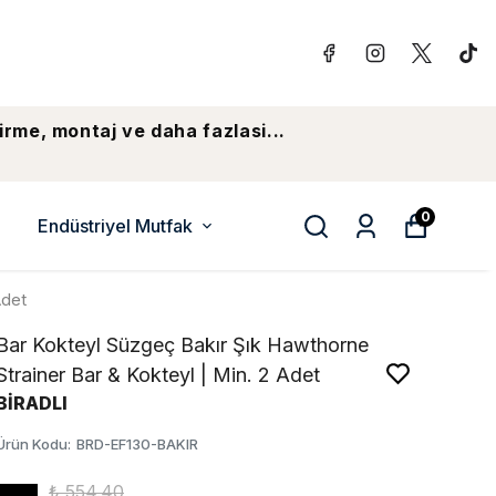
irme, montaj ve daha fazlasi...
0
Endüstriyel Mutfak
Adet
Bar Kokteyl Süzgeç Bakır Şık Hawthorne
Strainer Bar & Kokteyl | Min. 2 Adet
BİRADLI
Ürün Kodu
:
BRD-EF130-BAKIR
₺ 554.40