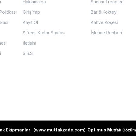
u
Hakkımızda
Sunum Trendleri
olitikası
Giriş Yap
Bar & Kokteyl
ikası
Kayıt Ol
Kahve Köşesi
Şifremi Kurtar Sayfası
İşletme Rehberi
mesi
İletişim
i
S.S.S
ak Ekipmanları (
www.mutfakzade.com
)
Optimus M
utfak Çözüm 