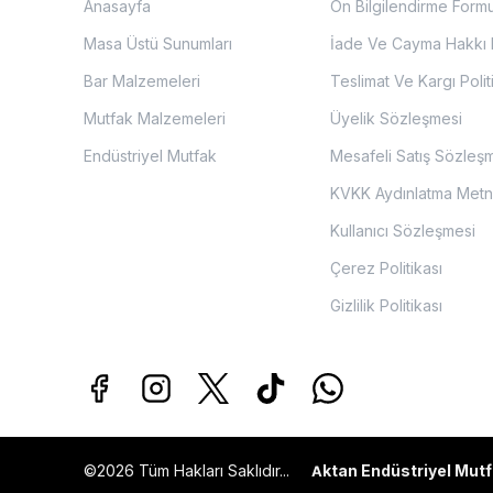
Anasayfa
Ön Bilgilendirme Form
Masa Üstü Sunumları
İade Ve Cayma Hakkı P
Bar Malzemeleri
Teslimat Ve Kargı Polit
Mutfak Malzemeleri
Üyelik Sözleşmesi
Endüstriyel Mutfak
Mesafeli Satış Sözleş
KVKK Aydınlatma Metn
Kullanıcı Sözleşmesi
Çerez Politikası
Gizlilik Politikası
©2026 Tüm Hakları Saklıdır...
ktan Endüstriyel Mutf
A