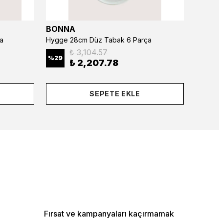
BONNA
BONN
a
Hygge 28cm Düz Tabak 6 Parça
₺ 3,104.57
%
29
%
29
₺ 2,207.78
SEPETE EKLE
Fırsat ve kampanyaları kaçırmamak