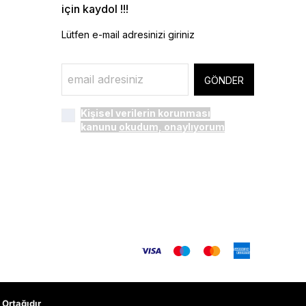
için kaydol !!!
Lütfen e-mail adresinizi giriniz
GÖNDER
Kişisel verilerin korunması
kanunu
okudum, onaylıyorum
Ortağıdır