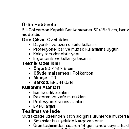
Ürün Hakkında
6'lı Policarbon Kapaklı Bar Konteyner 50×16×9 cm, bar ve
modelidir.
Öne Çıkan Özellikler
Dayanıklı ve uzun ömürlü kullanım
Profesyonel bar ve mutfak kullanımına uygun
Kolay temizlenebilir yapı
Ergonomik ve kullanışlı tasarım
Teknik Özellikler
Ölçü:
50 x 16 x 9 cm
Gövde malzemesi:
Polikarbon
Menşei:
TR
Barkod:
BRD-H10314
Kullanım Alanları
Bar hazırlık alanları
Restoran ve kafe mutfakları
Profesyonel servis alanları
Ev kullanımı
Teslimat ve İade
Mutfakzade üzerinden satın aldığınız ürünlerde müşteri m
Siparişler hızlı şekilde kargoya verilir.
Ürün tesliminden itibaren 14 gün içinde cayma hakkı 