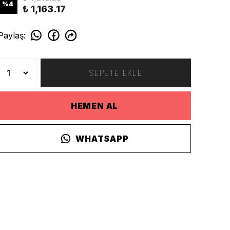
%
4
₺ 1,163.17
Paylaş
:
SEPETE EKLE
HEMEN AL
WHATSAPP