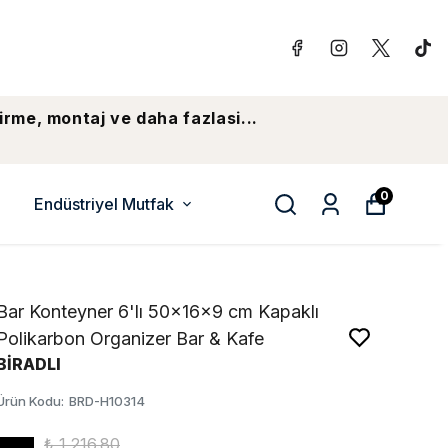
irme, montaj ve daha fazlasi...
0
Endüstriyel Mutfak
Bar Konteyner 6'lı 50×16×9 cm Kapaklı
Polikarbon Organizer Bar & Kafe
BİRADLI
Ürün Kodu
:
BRD-H10314
₺ 1,216.80