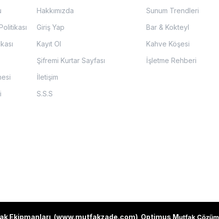
u
Hakkımızda
Sunum Trendleri
olitikası
Giriş Yap
Bar & Kokteyl
ikası
Kayıt Ol
Kahve Köşesi
Şifremi Kurtar Sayfası
İşletme Rehberi
mesi
İletişim
i
S.S.S
ak Ekipmanları (
www.mutfakzade.com
)
Optimus M
utfak Çözüm 