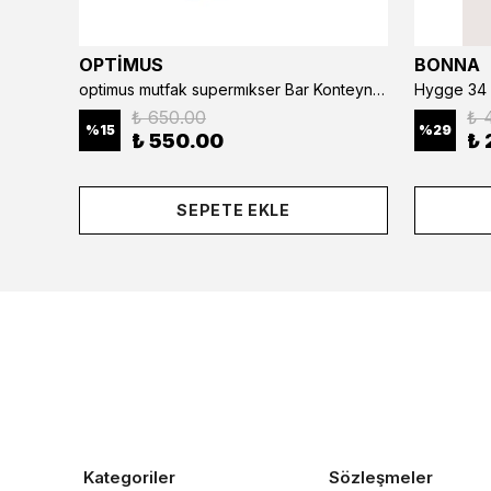
OPTİMUS
BONNA
optimus mutfak supermıkser Bar Konteyner 6'lı 50×16×9 cm Kapaklı Polikarbon Organizer Bar & Kafe
Hygge 34 
₺ 650.00
₺ 
%
15
%
29
₺ 550.00
₺ 
SEPETE EKLE
Kategoriler
Sözleşmeler