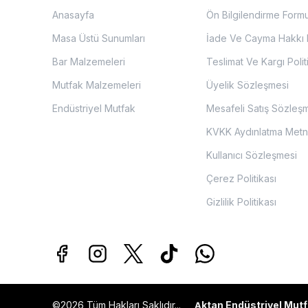
Anasayfa
Ön Bilgilendirme Form
Masa Üstü Sunumları
İade Ve Cayma Hakkı P
Bar Malzemeleri
Teslimat Ve Kargı Polit
Mutfak Malzemeleri
Üyelik Sözleşmesi
Endüstriyel Mutfak
Mesafeli Satış Sözleş
KVKK Aydınlatma Metn
Kullanıcı Sözleşmesi
Çerez Politikası
Gizlilik Politikası
©2026 Tüm Hakları Saklıdır...
ktan Endüstriyel Mutf
A